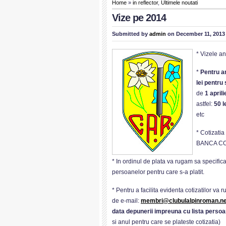
Home
»
in reflector
,
Ultimele noutati
Vize pe 2014
Submitted by
admin
on December 11, 2013
* Vizele an
*
Pentru an
lei pentru 
de
1 aprili
astfel:
50 l
etc
* Cotizati
BANCA C
* In ordinul de plata va rugam sa specific
persoanelor pentru care s-a platit.
* Pentru a facilita evidenta cotizatilor va
de e-mail:
membri@clubulalpinroman.ne
data depunerii impreuna cu lista persoa
si anul pentru care se plateste cotizatia)