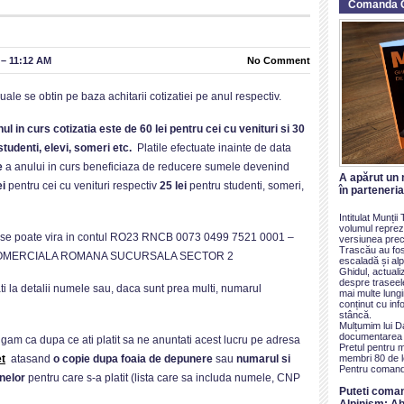
Comanda 
 – 11:12 AM
No Comment
uale se obtin pe baza achitarii cotizatiei pe anul respectiv.
ul in curs cotizatia este de 60 lei pentru cei cu venituri si 30
studenti, elevi, someri etc.
Platile efectuate inainte de data
e
a anului in curs beneficiaza de reducere sumele devenind
A apărut un 
ei
pentru cei cu venituri respectiv
25 lei
pentru studenti, someri,
în parteneri
Intitulat Munți
volumul reprezi
a se poate vira in contul RO23 RNCB 0073 0499 7521 0001 –
versiunea prece
Trascău au fos
OMERCIALA ROMANA SUCURSALA SECTOR 2
escaladă și alp
Ghidul, actualiz
despre traseel
ati la detalii numele sau, daca sunt prea multi, numarul
mai multe lung
conținut cu inf
stâncă.
Mulțumim lui D
documentarea ș
 rugam ca dupa ce ati platit sa ne anuntati acest lucru pe adresa
Pretul pentru 
membri 80 de le
t
atasand
o copie dupa foaia de depunere
sau
numarul si
Pentru comand
nelor
pentru care s-a platit (lista care sa includa numele, CNP
Puteti coma
Alpinism: Ab