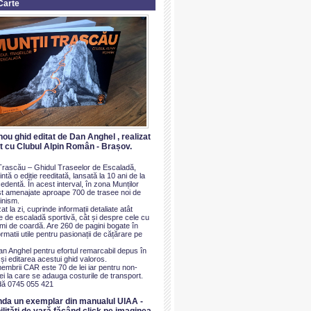
Carte
nou ghid editat de Dan Anghel , realizat
at cu Clubul Alpin Român - Brașov.
i Trascău – Ghidul Traseelor de Escaladă,
ntă o ediție reeditată, lansată la 10 ani de la
dentă. În acest interval, în zona Munților
t amenajate aproape 700 de trasee noi de
inism.
at la zi, cuprinde informații detaliate atât
e de escaladă sportivă, cât și despre cele cu
imi de coardă. Are 260 de pagini bogate în
ormatii utile pentru pasionații de cățărare pe
an Anghel pentru efortul remarcabil depus în
i editarea acestui ghid valoros.
membrii CAR este 70 de lei iar pentru non-
i la care se adauga costurile de transport.
ă 0745 055 421
nda un exemplar din manualul UIAA -
ilităti de vară făcând click pe imaginea