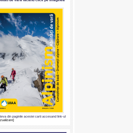
ateva din paginile acestei carti accesand link-ul
izualizare]