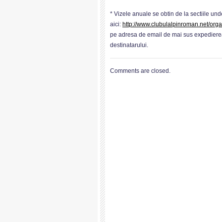
* Vizele anuale se obtin de la sectiile unde 
aici:
http://www.clubulalpinroman.net/organ
pe adresa de email de mai sus expedierea 
destinatarului.
Comments are closed.