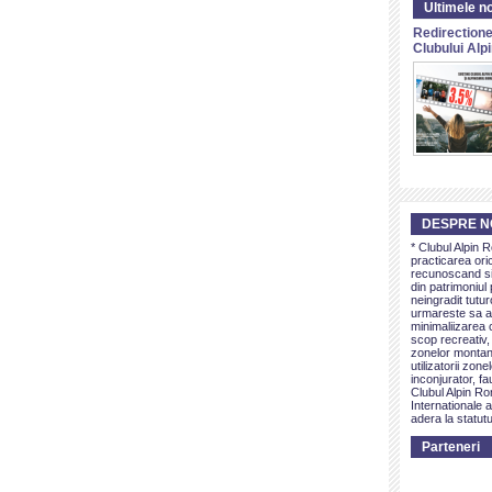
Ultimele no
Redirectione
Clubului Al
DESPRE N
* Clubul Alpin 
practicarea ori
recunoscand si 
din patrimoniul 
neingradit tutur
urmareste sa as
minimaliizarea c
scop recreativ,
zonelor montan
utilizatorii zon
inconjurator, fa
Clubul Alpin Ro
Internationale a
adera la statutu
Parteneri