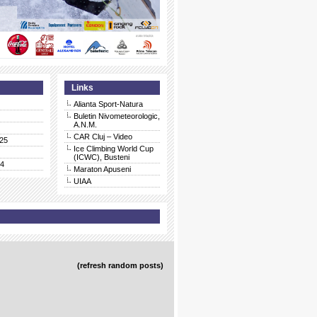
Links
Alianta Sport-Natura
Buletin Nivometeorologic,
A.N.M.
CAR Cluj – Video
25
Ice Climbing World Cup
(ICWC), Busteni
24
Maraton Apuseni
UIAA
(refresh random posts)