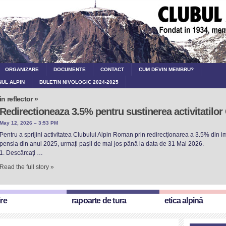
ORGANIZARE
DOCUMENTE
CONTACT
CUM DEVIN MEMBRU?
NUL ALPIN
BULETIN NIVOLOGIC 2024-2025
in reflector »
Redirectioneaza 3.5% pentru sustinerea activitatilo
May 12, 2026 – 3:53 PM
Pentru a sprijini activitatea Clubului Alpin Roman prin redirecţionarea a 3.5% din imp
pensia din anul 2025, urmați paşii de mai jos până la data de 31 Mai 2026.
1. Descărcaţi …
Read the full story »
ire
rapoarte de tura
etica alpină