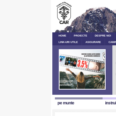
HOME
PROIECTE
DESPRE NOI
LINK-URI UTILE
ASIGURARE
CAMI
pe munte
instru