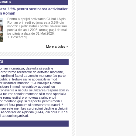
utati »
aza 3.5% pentru sustinerea activitatilor
pin Roman
Pentru a sprijini activitatea Clubului Alpin
Roman prin redirecţionarea a 3.5% din
impozitul plătit statului pentru salariul sau
pensia din anul 2025, urmați paşii de mai
jos până la data de 31 Mai 2026.
1. Descărcaţi …
More articles »
OI
Roman incurajaza, dezvolta si sustine
caror forme recreative de activitati montane,
sprijinind faptul ca zonele montane fac parte
public si trebuie sa fie accesibile in mod
or iubitorilor muntilor. * Clubul Alpin Roman
igure in mod nerestrictiv accesul, cu
onstienta a riscului si utilizarea responsabila in
 a tuturor zonelor montane si in mod special a
e romanesti si promoveaza printre toti
elor montane grija si respectul pentru mediul
una si flora precum si conservarea naturii. *
man este membru cu drepturi depline a Uniunii
 Asociatiilor de Alpinism (UIAA) din anul 1937 si
l acestei organizatii.