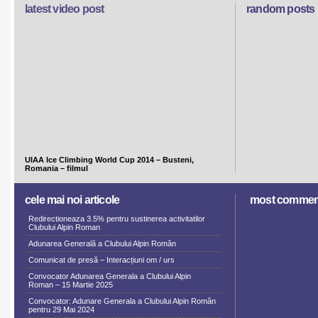
latest video post
random posts
UIAA Ice Climbing World Cup 2014 – Busteni,
Romania – filmul
cele mai noi articole
most commen
Redirectioneaza 3.5% pentru sustinerea activitatilor
Clubului Alpin Roman
Adunarea Generală a Clubului Alpin Român
Comunicat de presă – Interacțiuni om / urs
Convocator Adunarea Generala a Clubului Alpin
Roman – 15 Martie 2025
Convocator: Adunare Generala a Clubului Alpin Român
pentru 29 Mai 2024