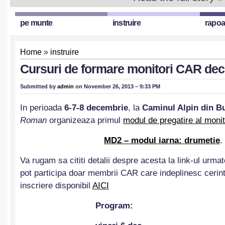
pe munte
instruire
rapoa
Home
»
instruire
Cursuri de formare monitori CAR dec
Submitted by
admin
on November 26, 2013 – 9:33 PM
In perioada
6-7-8 decembrie
, la
Caminul Alpin din B
Roman
organizeaza primul
modul de pregatire al monit
MD2 – modul iarna: drumetie
.
Va rugam sa cititi detalii despre acesta la link-ul urma
pot participa doar membrii CAR care indeplinesc cerint
inscriere disponibil
AICI
Program: