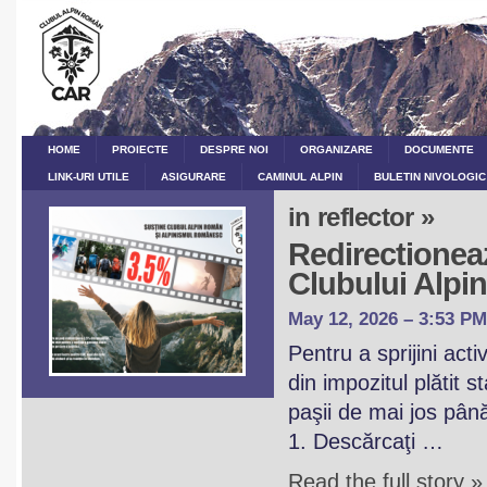
HOME
PROIECTE
DESPRE NOI
ORGANIZARE
DOCUMENTE
LINK-URI UTILE
ASIGURARE
CAMINUL ALPIN
BULETIN NIVOLOGIC
in reflector »
Redirectioneaz
Clubului Alp
May 12, 2026 – 3:53 PM
Pentru a sprijini act
din impozitul plătit 
paşii de mai jos pân
1. Descărcaţi …
Read the full story »