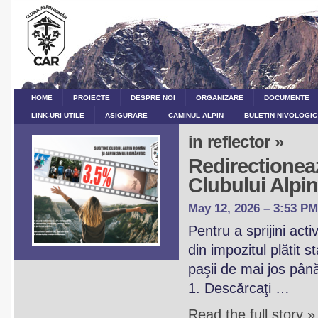
HOME
PROIECTE
DESPRE NOI
ORGANIZARE
DOCUMENTE
LINK-URI UTILE
ASIGURARE
CAMINUL ALPIN
BULETIN NIVOLOGIC
in reflector »
Redirectioneaz
Clubului Alp
May 12, 2026 – 3:53 PM
Pentru a sprijini act
din impozitul plătit 
paşii de mai jos pân
1. Descărcaţi …
Read the full story »