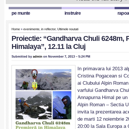
pe munte
instruire
rapoa
Home
»
evenimente
,
in reflector
,
Ultimele noutati
Proiectie: “Gandharva Chuli 6248m, 
Himalaya”, 12.11 la Cluj
Submitted by
admin
on November 7, 2013 – 5:24 PM
In primavara lui 2013 alp
Cristina Pogacean si C
ai Clubului Alpin Roman
varfului Gandharva Chu
Annapurna Himal pe un t
Alpin Roman – Sectia Un
invita la prezentarea ace
de marti 12 noiembrie 
20:00 la Sala Europa a 