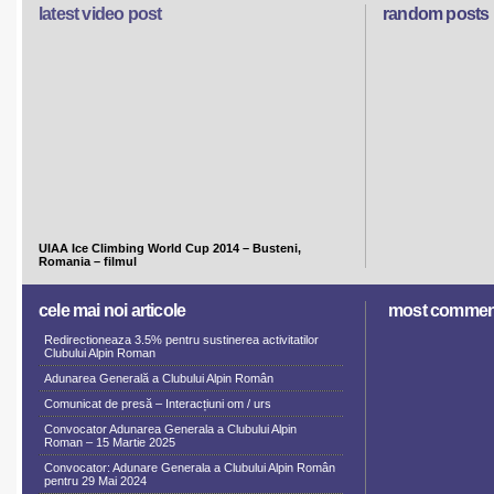
latest video post
random posts
UIAA Ice Climbing World Cup 2014 – Busteni,
Romania – filmul
cele mai noi articole
most commen
Redirectioneaza 3.5% pentru sustinerea activitatilor
Clubului Alpin Roman
Adunarea Generală a Clubului Alpin Român
Comunicat de presă – Interacțiuni om / urs
Convocator Adunarea Generala a Clubului Alpin
Roman – 15 Martie 2025
Convocator: Adunare Generala a Clubului Alpin Român
pentru 29 Mai 2024