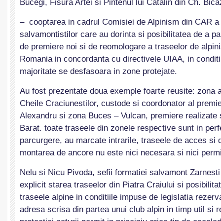
Bucegi, Fisura Artei si Pintenul lui Catalin din Ch. Bica
– cooptarea in cadrul Comisiei de Alpinism din CAR a tu
salvamontistilor care au dorinta si posibilitatea de a pa
de premiere noi si de reomologare a traseelor de alpin
Romania in concordanta cu directivele UIAA, in conditii
majoritate se desfasoara in zone protejate.
Au fost prezentate doua exemple foarte reusite: zona a
Cheile Craciunestilor, custode si coordonator al premi
Alexandru si zona Buces – Vulcan, premiere realizate si
Barat. toate traseele din zonele respective sunt in per
parcurgere, au marcate intrarile, traseele de acces si d
montarea de ancore nu este nici necesara si nici perm
Nelu si Nicu Pivoda, sefii formatiei salvamont Zarnesti
explicit starea traseelor din Piatra Craiului si posibilita
traseele alpine in conditiile impuse de legislatia rezerv
adresa scrisa din partea unui club alpin in timp util si 