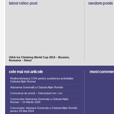
latest video post
random posts
UIAA Ice Climbing World Cup 2014 – Busteni,
Romania – filmul
cele mai noi articole
most commen
Redirectioneaza 3.5% pentru sustinerea activitatilor
Clubului Alpin Roman
Adunarea Generală a Clubului Alpin Român
Comunicat de presă – Interacțiuni om / urs
Convocator Adunarea Generala a Clubului Alpin
Roman – 15 Martie 2025
Convocator: Adunare Generala a Clubului Alpin Român
pentru 29 Mai 2024