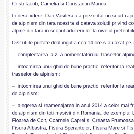
Cristi Iacob, Camelia si Constantin Manea.
In deschidere, Dan Vasilescu a prezentat un scurt raport
de alpinism din tara noastra si cateva solutii privind c
alpine din tara in scopul aducerii lor la nivelul pretenti
Discutiile purtate dealungul a cca 14 ore s-au axat pe
– complectarea la zi a nomenclatorului traseelor alpi
– intocmirea unui ghid de bune practici referitor la rea
traseelor de alpinism;
– intocmirea unui ghid de bune practici referitor la re
de alpinism;
– alegerea si reamenajarea in anul 2014 a celor mai 
de alpinism din toti masivii din Romania, de exemplu: L
Floarea de Colt, Coarnele Caprei si Creasta Frumoasa d
Fisura Albastra, Fisura Sperantelor, Fisura Mare si Fis