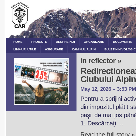
HOME
PROIECTE
DESPRE NOI
ORGANIZARE
DOCUMENTE
LINK-URI UTILE
ASIGURARE
CAMINUL ALPIN
BULETIN NIVOLOGIC
in reflector »
Redirectioneaz
Clubului Alp
May 12, 2026 – 3:53 PM
Pentru a sprijini act
din impozitul plătit 
paşii de mai jos pân
1. Descărcaţi …
Read the full story »