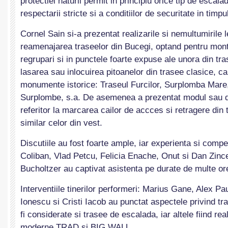
protectiei naturii permit in principiu orice tip de escala
respectarii stricte si a conditiilor de securitate in timpu
Cornel Sain si-a prezentat realizarile si nemultumirile 
reamenajarea traseelor din Bucegi, optand pentru mon
regrupari si in punctele foarte expuse ale unora din tra
lasarea sau inlocuirea pitoanelor din trasee clasice, ca
monumente istorice: Traseul Furcilor, Surplomba Mare,
Surplombe, s.a. De asemenea a prezentat modul sau de
referitor la marcarea cailor de accces si retragere din 
similar celor din vest.
Discutiile au fost foarte ample, iar experienta si compe
Coliban, Vlad Petcu, Felicia Enache, Onut si Dan Zince
Bucholtzer au captivat asistenta pe durate de multe or
Interventiile tinerilor performeri: Marius Gane, Alex Pa
Ionescu si Cristi Iacob au punctat aspectele privind tr
fi considerate si trasee de escalada, iar altele fiind reali
moderne TRAD si BIG WALL.