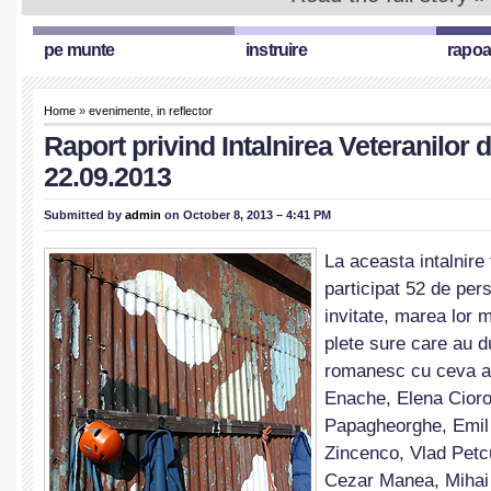
pe munte
instruire
rapoa
Home
»
evenimente
,
in reflector
Raport privind Intalnirea Veteranilor d
22.09.2013
Submitted by
admin
on October 8, 2013 – 4:41 PM
La aceasta intalnire 
participat 52 de per
invitate, marea lor m
plete sure care au d
romanesc cu ceva an
Enache, Elena Cioro
Papagheorghe, Emil 
Zincenco, Vlad Petc
Cezar Manea, Mihai 