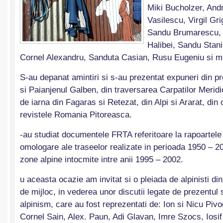
Miki Bucholzer, And
Vasilescu, Virgil Gr
Sandu Brumarescu, 
Halibei, Sandu Stani
Cornel Alexandru, Sanduta Casian, Rusu Eugeniu si mult
S-au depanat amintiri si s-au prezentat expuneri din pr
si Paianjenul Galben, din traversarea Carpatilor Meridio
de iarna din Fagaras si Retezat, din Alpi si Ararat, din 
revistele Romania Pitoreasca.
-au studiat documentele FRTA referitoare la rapoartele
omologare ale traseelor realizate in perioada 1950 – 20
zone alpine intocmite intre anii 1995 – 2002.
u aceasta ocazie am invitat si o pleiada de alpinisti din
de mijloc, in vederea unor discutii legate de prezentul s
alpinism, care au fost reprezentati de: Ion si Nicu Piv
Cornel Sain, Alex. Paun, Adi Glavan, Imre Szocs, Iosi