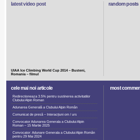
latest video post
random posts
UIAA Ice Climbing World Cup 2014 – Busteni,
Romania – filmul
cele mai noi articole
most commen
Redirectioneaza 3.5% pentru sustinerea activitatilor
Clubului Alpin Roman
Adunarea Generală a Clubului Alpin Român
Comunicat de presă – Interacțiuni om / urs
Convocator Adunarea Generala a Clubului Alpin
Roman – 15 Martie 2025
Convocator: Adunare Generala a Clubului Alpin Român
pentru 29 Mai 2024