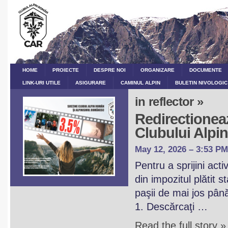
HOME
PROIECTE
DESPRE NOI
ORGANIZARE
DOCUMENTE
LINK-URI UTILE
ASIGURARE
CAMINUL ALPIN
BULETIN NIVOLOGIC
in reflector »
Redirectioneaz
Clubului Alp
May 12, 2026 – 3:53 PM
Pentru a sprijini act
din impozitul plătit 
paşii de mai jos pân
1. Descărcaţi …
Read the full story »