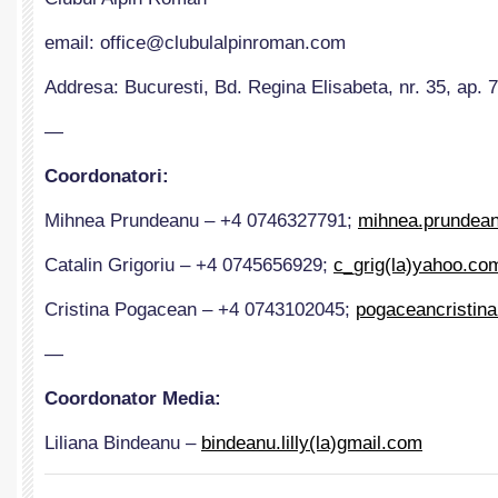
email: office@clubulalpinroman.com
Addresa: Bucuresti, Bd. Regina Elisabeta, nr. 35, ap. 7
—
Coordonatori:
Mihnea Prundeanu – +4 0746327791;
mihnea.prundean
Catalin Grigoriu – +4 0745656929;
c_grig(la)yahoo.co
Cristina Pogacean – +4 0743102045;
pogaceancristin
—
Coordonator Media:
Liliana Bindeanu –
bindeanu.lilly(la)gmail.com