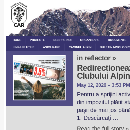
HOME
PROIECTE
DESPRE NOI
ORGANIZARE
DOCUMENTE
LINK-URI UTILE
ASIGURARE
CAMINUL ALPIN
BULETIN NIVOLOGIC
in reflector »
Redirectioneaz
Clubului Alp
May 12, 2026 – 3:53 PM
Pentru a sprijini act
din impozitul plătit 
paşii de mai jos pân
1. Descărcaţi …
Read the full story »