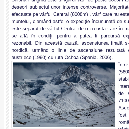
deseori subiectul unor intense controverse. Majorita
efectuate pe vârful Central (8008m) , vârf care nu este
muntelui, clamând astfel o expediţie încununată de su
este separat de vârful Central de o creastă care în ma
se află în condiţii pentru a putea fi parcursă ex
rezonabil. Din această cauză, ascensiunea finală s
nordică, urmând o linie de ascensiune rezultată 
austriece (1980) cu ruta Ochoa (Spania, 2006).
Înt
(560
stab
inter
de 
7100
Asce
fost
româ