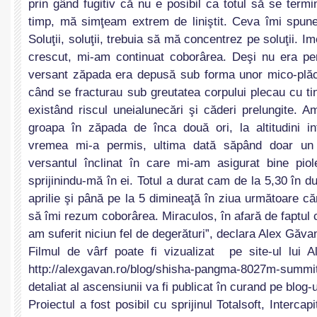
prin gând fugitiv că nu e posibil ca totul să se termin
timp, mă simţeam extrem de liniştit. Ceva îmi spunea
Soluţii, soluţii, trebuia să mă concentrez pe soluţii. Im
crescut, mi-am continuat coborârea. Deşi nu era pe
versant zăpada era depusă sub forma unor mico-plăc
când se fracturau sub greutatea corpului plecau cu tin
existând riscul uneialunecări şi căderi prelungite. 
groapa în zăpada de înca două ori, la altitudini in
vremea mi-a permis, ultima dată săpând doar un 
versantul înclinat în care mi-am asigurat bine piole
sprijinindu-mă în ei. Totul a durat cam de la 5,30 în d
aprilie şi până pe la 5 dimineaţă în ziua următoare că
să îmi rezum coborârea. Miraculos, în afară de faptul 
am suferit niciun fel de degerături”, declara Alex Găva
Filmul de vârf poate fi vizualizat pe site-ul lui 
http://alexgavan.ro/blog/shisha-pangma-8027m-su
detaliat al ascensiunii va fi publicat în curand pe blog-ul
Proiectul a fost posibil cu sprijinul Totalsoft, Intercap