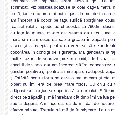
sentiment de împlinire, eram absolut gol. La în
schimbat, vizibilitatea scăzuse la doar caţiva metri,
urmă, iar eu nu am mai putut gasi drumul de întoarc
am început să cobor pe faţa sudică (porţiunea opus
realizat relativ repede lucrul acesta. La 7800m, deşi 
cu faţa la munte, mi-am dat seama ca riscul unei c
mare şi m-am decis să sap o groapă în zăpada pen
viscol şi a aştepta pentru ca vremea să se îndrept
coborârea în condiţii de siguranţă. Mă gândeam la fa
multe cazuri de supravieţuire în condiţii de bivuac la 
conditii de viscol dar am încercat să îmi concentrez
gânduri pozitive şi pentru a îmi săpa un adăpost. Zăp
şi întărită pentru forţa pe care o mai aveam şi nici m
piolet nu îmi era de prea mare folos. Cu chiu cu 
adăpostesc porţiunea superioară a corpului. Stătea
direct pe zăpadă şi mă întrebam cât timp îmi va lua pe
sau a degera. Am încercat să dorm, dar de fiecare
câteva minute. Trebuia să mă ţin în mişcare. La un m