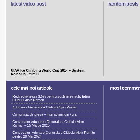
latest video post
random posts
UIAA Ice Climbing World Cup 2014 – Busteni,
Romania – filmul
cele mai noi articole
most commen
Redirectioneaza 3.5% pentru sustinerea activitatilor
Clubului Alpin Roman
Adunarea Generală a Clubului Alpin Român
Comunicat de presă – Interacțiuni om / urs
Convocator Adunarea Generala a Clubului Alpin
Roman – 15 Martie 2025
Convocator: Adunare Generala a Clubului Alpin Român
pentru 29 Mai 2024