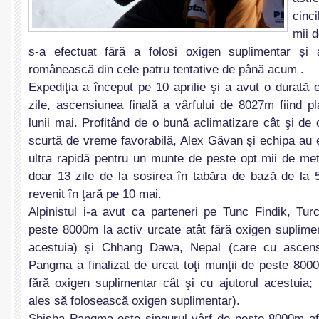
cinc
mii 
s-a efectuat fără a folosi oxigen suplimentar şi 
românească din cele patru tentative de până acum .
Expediţia a început pe 10 aprilie şi a avut o durată 
zile, ascensiunea finală a vârfului de 8027m fiind pl
lunii mai. Profitând de o bună aclimatizare cât şi de
scurtă de vreme favorabilă, Alex Găvan şi echipa au 
ultra rapidă pentru un munte de peste opt mii de met
doar 13 zile de la sosirea în tabăra de bază de la
revenit în ţară pe 10 mai.
Alpinistul i-a avut ca parteneri pe Tunc Findik, Tur
peste 8000m la activ urcate atât fără oxigen suplimen
acestuia) şi Chhang Dawa, Nepal (care cu ascen
Pangma a finalizat de urcat toţi munţii de peste 8000
fără oxigen suplimentar cât şi cu ajutorul acestui
ales să folosească oxigen suplimentar).
Shisha Pangma este singurul vârf de peste 8000m afla