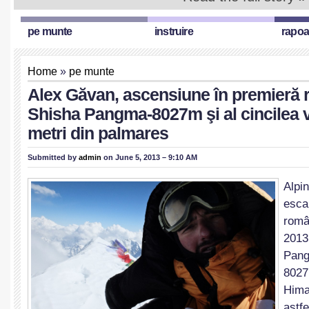
pe munte
instruire
rapoa
Home
»
pe munte
Alex Găvan, ascensiune în premieră
Shisha Pangma-8027m şi al cincilea v
metri din palmares
Submitted by
admin
on June 5, 2013 – 9:10 AM
Alpi
esc
româ
201
Pang
802
Him
ast