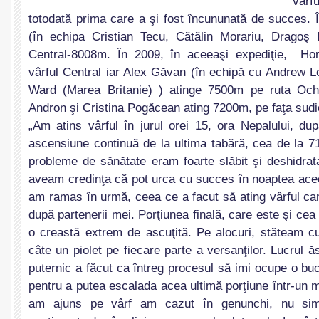
vâr
totodată prima care a şi fost încununată de succes. 
(în echipa Cristian Tecu, Cătălin Morariu, Dragoş 
Central-8008m. În 2009, în aceeaşi expediţie, Hor
vârful Central iar Alex Găvan (în echipă cu Andrew Lo
Ward (Marea Britanie) ) atinge 7500m pe ruta Oc
Andron şi Cristina Pogăcean ating 7200m, pe faţa sudi
„Am atins vârful în jurul orei 15, ora Nepalului, d
ascensiune continuă de la ultima tabără, cea de la 
probleme de sănătate eram foarte slăbit şi deshidrat
aveam credinţa că pot urca cu succes în noaptea acee
am ramas în urmă, ceea ce a facut să ating vârful ca
după partenerii mei. Porţiunea finală, care este şi c
o creastă extrem de ascuţită. Pe alocuri, stăteam cu
câte un piolet pe fiecare parte a versanţilor. Lucrul ă
puternic a făcut ca întreg procesul să imi ocupe o bu
pentru a putea escalada acea ultimă porţiune într-un
am ajuns pe vârf am cazut în genunchi, nu sim