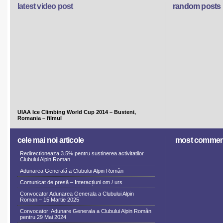
latest video post
random posts
UIAA Ice Climbing World Cup 2014 – Busteni,
Romania – filmul
cele mai noi articole
most commen
Redirectioneaza 3.5% pentru sustinerea activitatilor
Clubului Alpin Roman
Adunarea Generală a Clubului Alpin Român
Comunicat de presă – Interacțiuni om / urs
Convocator Adunarea Generala a Clubului Alpin
Roman – 15 Martie 2025
Convocator: Adunare Generala a Clubului Alpin Român
pentru 29 Mai 2024