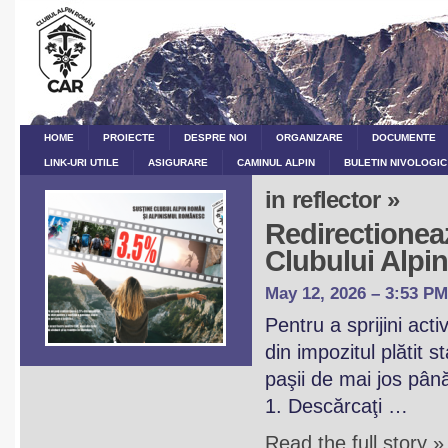
HOME
PROIECTE
DESPRE NOI
ORGANIZARE
DOCUMENTE
LINK-URI UTILE
ASIGURARE
CAMINUL ALPIN
BULETIN NIVOLOGIC
in reflector »
Redirectioneaz
Clubului Alp
May 12, 2026 – 3:53 PM
Pentru a sprijini act
din impozitul plătit 
paşii de mai jos pân
1. Descărcaţi …
Read the full story »