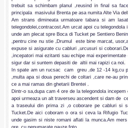
trebuit sa schimbam planul ,reusind in final sa fa
principala masivului Brenta pe asa numita Alte Via del
Am strans dimineata urmatoare tabara si am lasa
telegondolei,contracost.Am urcat apoi cu telegondol
unde am plecat spre Boca di Tucket pe Sentiero Beni
,pentru cine nu stie ‚Drumul este bine marcat, usor,a
expuse si asigurate cu cabluri ,urcusuri si coborari
,incepatori mai ezitanti sau echipe mai experimentate
sigur dar si suntem depasiti de altii mai rapizi ca noi.
In spate am un rucsac cam greu ,de 12 -14 kg,cu pro
,multa apa si doua perechi de coltari ,care ne-au prin
ce a mai ramas din ghetarii Brentei .
Dintr-o sa,dupa cam 4 ore de la telegondola incepem
apoi urmeaza un alt traverseu ascendent si dam de c
a traseului din prima zi ,o coborare pe cabluri si 
Tucket.De aici coboram o ora si ceva la Rifugio Tu
unde gasim si niste romani aflati la munca.Am mers
ore ,cu nenumarate pauze foto.