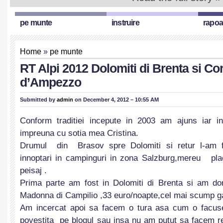
pe munte
instruire
rapoa
Home
»
pe munte
RT Alpi 2012 Dolomiti di Brenta si Cor
d’Ampezzo
Submitted by
admin
on December 4, 2012 – 10:55 AM
Conform traditiei incepute in 2003 am ajuns iar in
impreuna cu sotia mea Cristina.
Drumul din Brasov spre Dolomiti si retur l-am f
innoptari in campinguri in zona Salzburg,mereu pla
peisaj .
Prima parte am fost in Dolomiti di Brenta si am do
Madonna di Campilio ,33 euro/noapte,cel mai scump gasi
Am incercat apoi sa facem o tura asa cum o facuse 
povestita pe blogul sau insa nu am putut sa facem rez