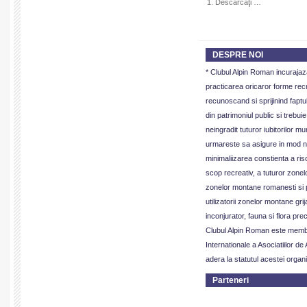
1. Descărcaţi …
DESPRE NOI
* Clubul Alpin Roman incurajaz
practicarea oricaror forme recr
recunoscand si sprijinind fapt
din patrimoniul public si trebui
neingradit tuturor iubitorilor m
urmareste sa asigure in mod ne
minimaliizarea constienta a risc
scop recreativ, a tuturor zone
zonelor montane romanesti si 
utilizatorii zonelor montane gri
inconjurator, fauna si flora pre
Clubul Alpin Roman este membru
Internationale a Asociatiilor de
adera la statutul acestei organiz
Parteneri