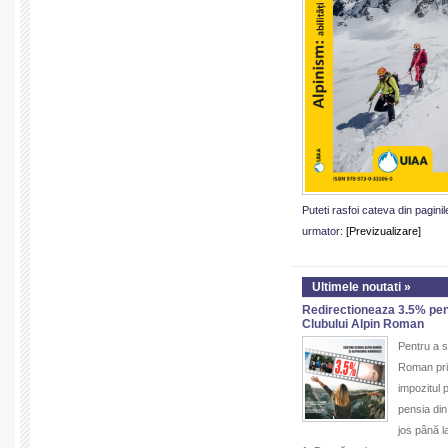
Puteti rasfoi cateva din pagini
urmator:
[Previzualizare]
Ultimele noutati »
Redirectioneaza 3.5% pent
Clubului Alpin Roman
Pentru a sp
Roman pri
impozitul p
pensia din
jos până l