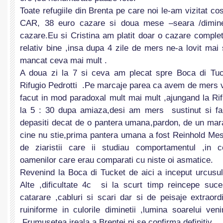
Toate refugiile din Brenta pe care noi le-am vizitat c
CAR, 38 euro cazare si doua mese –seara /dimine
cazare.Eu si Cristina am platit doar o cazare comple
relativ bine ,insa dupa 4 zile de mers ne-a lovit ma
mancat ceva mai mult .
A doua zi la 7 si ceva am plecat spre Boca di Tuc
Rifugio Pedrotti .Pe marcaje parea ca avem de mers v
facut in mod paradoxal mult mai mult ,ajungand la Ri
la 5 : 30 dupa amiaza,desi am mers sustinut si far
depasiti decat de o pantera umana,pardon, de un mara
cine nu stie,prima pantera umana a fost Reinhold Me
de ziaristii care ii studiau comportamentul ,in co
oamenilor care erau comparati cu niste oi asmatice.
Revenind la Boca di Tucket de aici a inceput urcusu
Alte ,dificultate 4c si la scurt timp reincepe suc
catarare ,cabluri si scari dar si de peisaje extraord
ruiniforme in culorile diminetii ,lumina soarelui ve
.Frumusetea ireala a Brentei ni se confirma definitiv.