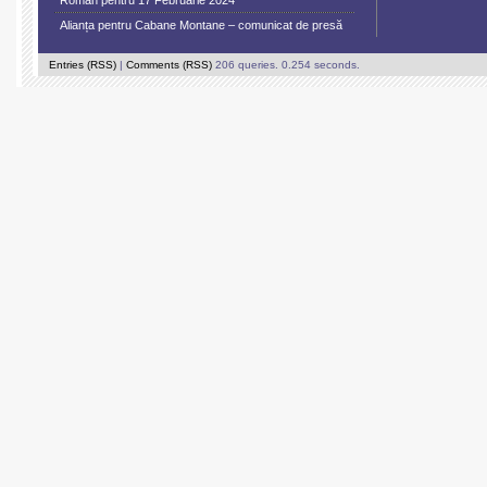
Român pentru 17 Februarie 2024
Alianța pentru Cabane Montane – comunicat de presă
Entries (RSS)
|
Comments (RSS)
206 queries. 0.254 seconds.