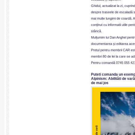
Ghidul, actualizat la zi, cuprind
despre traseele de escaladă sp
mai multe lungimi de coardă. A
conținut cu informatii utile pen
stâncă.
Mulțumim lui Dan Anghel pentr
documentarea și editarea aces
Pretul pentru membrii CAR este
membri 80 de lei la care se ad
Pentru comandă 0745 055 42
Puteti comanda un exempl
Alpinism: Abilităti de var
de mai jos