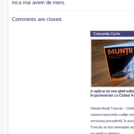
inca mai avem de mers.
Comments are closed.
Comanda Carte
A apărut un nou ghid edita
în parteneriat cu Clubul 
Intitulat Munții Trascău – Ghi
volumul reprezintă o ediție reed
versiunea precedentă. În acest
Trascău au fost amenajate ap
escaladă și alpinism.