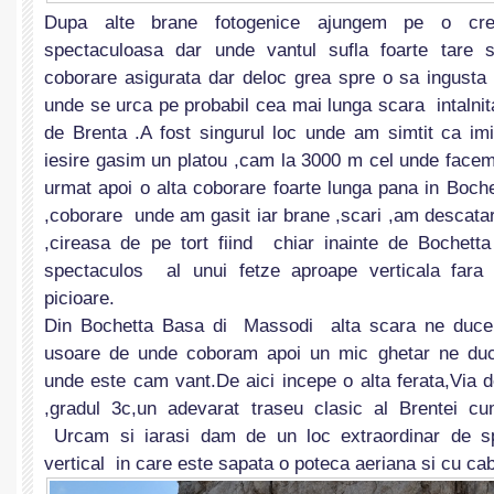
Dupa alte brane fotogenice ajungem pe o crea
spectaculoasa dar unde vantul sufla foarte tare
coborare asigurata dar deloc grea spre o sa ingusta
unde se urca pe probabil cea mai lunga scara intalnita
de Brenta .A fost singurul loc unde am simtit ca im
iesire gasim un platou ,cam la 3000 m cel unde face
urmat apoi o alta coborare foarte lunga pana in Boc
,coborare unde am gasit iar brane ,scari ,am descata
,cireasa de pe tort fiind chiar inainte de Bochetta
spectaculos al unui fetze aproape verticala fara
picioare.
Din Bochetta Basa di Massodi alta scara ne duce
usoare de unde coboram apoi un mic ghetar ne du
unde este cam vant.De aici incepe o alta ferata,Via 
,gradul 3c,un adevarat traseu clasic al Brentei c
Urcam si iarasi dam de un loc extraordinar de s
vertical in care este sapata o poteca aeriana si cu cab