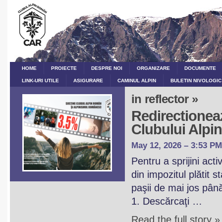
HOME
PROIECTE
DESPRE NOI
ORGANIZARE
DOCUMENTE
LINK-URI UTILE
ASIGURARE
CAMINUL ALPIN
BULETIN NIVOLOGIC
in reflector »
Redirectioneaz
Clubului Alp
May 12, 2026 – 3:53 PM
Pentru a sprijini act
din impozitul plătit 
paşii de mai jos pân
1. Descărcaţi …
Read the full story »