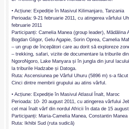
• Acțiune: Expediție în Masivul Kilimanjaro, Tanzania
Perioada: 9-21 februarie 2011, cu atingerea vârfului Uh
februarie 2011
Participanți: Camelia Manea (group leader), Mădălina 
Bogdan Gligor, Gelu Agapie, Sorin Oprea, Camelia Maf
– un grup de începători care au dorit să exploreze zone
– trekking, safari, vizite de documentare la triburile di
NgoroNgoro, Lake Manyara și în jungla din jurul lacului
la triburile Hadzabe și Datoga.
Ruta: Ascensiunea pe Vârful Uhuru (5896 m) s-a făcu
Cinci dintre membrii grupului au atins vârful.
• Acțiune: Expediție în Masivul Atlasul Înalt, Maroc
Perioada: 10- 20 august 2011, cu atingerea vârfului Je
cel mai înalt vârf din nordul Africii în data de 15 augus
Participanți: Maria-Camelia Manea, Constantin Manea
Ruta: Ikhibi Sud (ruta sudică)