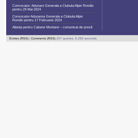
Convocator: Adunare Generala a Clubului Alpin Român
pentru 29 Mai 2024
Convocator Adunarea Generala a Clubului Alpin
Român pentru 17 Februarie 2024
Alianța pentru Cabane Montane – comunicat de presă
Entries (RSS)
|
Comments (RSS)
207 queries. 0.293 seconds.