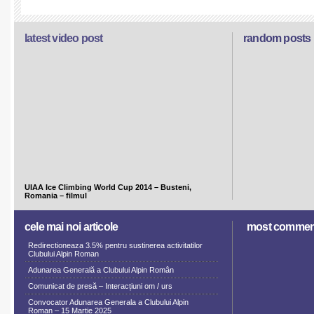
latest video post
random posts
UIAA Ice Climbing World Cup 2014 – Busteni,
Romania – filmul
cele mai noi articole
most commen
Redirectioneaza 3.5% pentru sustinerea activitatilor
Clubului Alpin Roman
Adunarea Generală a Clubului Alpin Român
Comunicat de presă – Interacțiuni om / urs
Convocator Adunarea Generala a Clubului Alpin
Roman – 15 Martie 2025