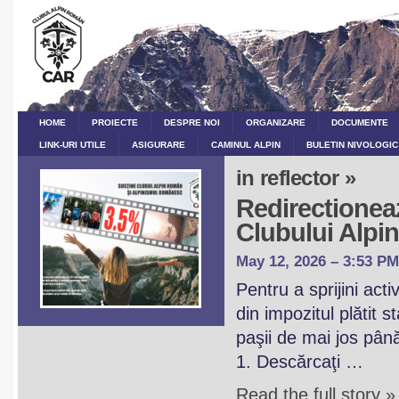
HOME
PROIECTE
DESPRE NOI
ORGANIZARE
DOCUMENTE
LINK-URI UTILE
ASIGURARE
CAMINUL ALPIN
BULETIN NIVOLOGIC
in reflector »
Redirectioneaz
Clubului Alp
May 12, 2026 – 3:53 PM
Pentru a sprijini act
din impozitul plătit 
paşii de mai jos pân
1. Descărcaţi …
Read the full story »