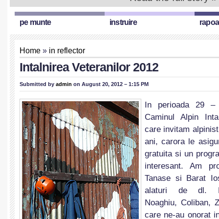
pe munte
instruire
rapoa
Home
»
in reflector
Intalnirea Veteranilor 2012
Submitted by
admin
on August 20, 2012 – 1:15 PM
In perioada 29 –
Caminul Alpin Intal
care invitam alpinis
ani, carora le asi
gratuita si un progr
interesant. Am pr
Tanase si Barat Io
alaturi de dl. F
Noaghiu, Coliban, Z
care ne-au onorat in 