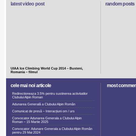
latest video post
random posts
UIAA Ice Climbing World Cup 2014 – Busteni,
Romania – filmul
cele mai noi articole
most commen
Redirectioneaza 3.5% pentru sustinerea activitatilor
Clubului Alpin Roman
Adunarea Generală a Clubului Alpin Român
Comunicat de presă – Interacțiuni om / urs
Convocator Adunarea Generala a Clubului Alpin
Roman – 15 Martie 2025
Convocator: Adunare Generala a Clubului Alpin Român
pentru 29 Mai 2024