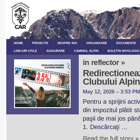
HOME
PROIECTE
DESPRE NOI
ORGANIZARE
DOCUMENTE
LINK-URI UTILE
ASIGURARE
CAMINUL ALPIN
BULETIN NIVOLOGIC
in reflector »
Redirectioneaz
Clubului Alp
May 12, 2026 – 3:53 PM
Pentru a sprijini act
din impozitul plătit 
paşii de mai jos pân
1. Descărcaţi …
Read the full story »