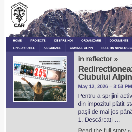
HOME
PROIECTE
DESPRE NOI
ORGANIZARE
DOCUMENTE
LINK-URI UTILE
ASIGURARE
CAMINUL ALPIN
BULETIN NIVOLOGIC
in reflector »
Redirectioneaz
Clubului Alp
May 12, 2026 – 3:53 PM
Pentru a sprijini act
din impozitul plătit 
paşii de mai jos pân
1. Descărcaţi …
Read the full story »