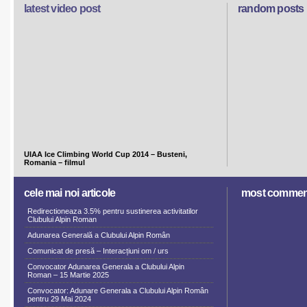
latest video post
random posts
UIAA Ice Climbing World Cup 2014 – Busteni,
Romania – filmul
cele mai noi articole
most commen
Redirectioneaza 3.5% pentru sustinerea activitatilor
Clubului Alpin Roman
Adunarea Generală a Clubului Alpin Român
Comunicat de presă – Interacțiuni om / urs
Convocator Adunarea Generala a Clubului Alpin
Roman – 15 Martie 2025
Convocator: Adunare Generala a Clubului Alpin Român
pentru 29 Mai 2024