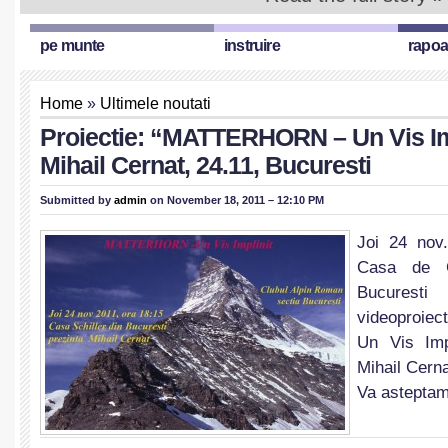
pe munte
instruire
rapoa
Home
»
Ultimele noutati
Proiectie: “MATTERHORN – Un Vis Imp
Mihail Cernat, 24.11, Bucuresti
Submitted by
admin
on November 18, 2011 – 12:10 PM
Joi 24 nov.
Casa de Cu
Bucures
videoproie
Un Vis Impl
Mihail Cerna
Va asteptam