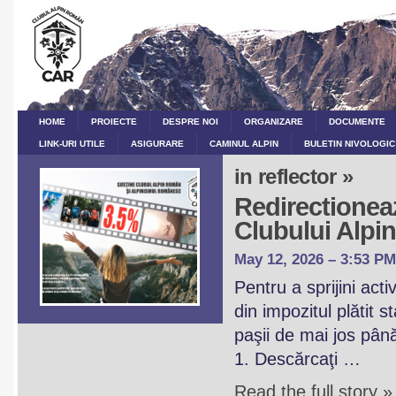
HOME
PROIECTE
DESPRE NOI
ORGANIZARE
DOCUMENTE
LINK-URI UTILE
ASIGURARE
CAMINUL ALPIN
BULETIN NIVOLOGIC
in reflector »
Redirectioneaz
Clubului Alp
May 12, 2026 – 3:53 PM
Pentru a sprijini act
din impozitul plătit 
paşii de mai jos pân
1. Descărcaţi …
Read the full story »