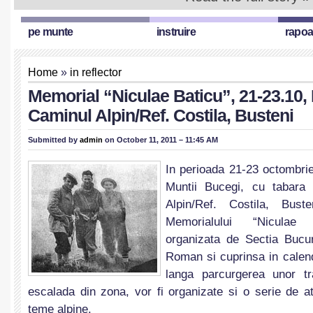
pe munte
instruire
rapoa
Home
»
in reflector
Memorial “Niculae Baticu”, 21-23.10, 
Caminul Alpin/Ref. Costila, Busteni
Submitted by
admin
on October 11, 2011 – 11:45 AM
In perioada 21-23 octombrie
Muntii Bucegi, cu tabara
Alpin/Ref. Costila, Bust
Memorialului “Niculae 
organizata de Sectia Bucur
Roman si cuprinsa in calen
langa parcurgerea unor t
escalada din zona, vor fi organizate si o serie de at
teme alpine.