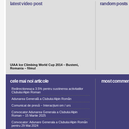
latest video post
random posts
UIAA Ice Climbing World Cup 2014 – Busteni,
Romania – filmul
cele mai noi articole
most commen
Redirectioneaza 3.5% pentru sustinerea activitatilor
Clubului Alpin Roman
Adunarea Generală a Clubului Alpin Român
Comunicat de presă – Interacțiuni om / urs
Convocator Adunarea Generala a Clubului Alpin
Roman – 15 Martie 2025
Convocator: Adunare Generala a Clubului Alpin Român
pentru 29 Mai 2024