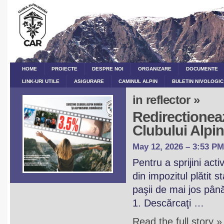
HOME
PROIECTE
DESPRE NOI
ORGANIZARE
DOCUMENTE
LINK-URI UTILE
ASIGURARE
CAMINUL ALPIN
BULETIN NIVOLOGIC
in reflector »
Redirectioneaz
Clubului Alp
May 12, 2026 – 3:53 PM
Pentru a sprijini act
din impozitul plătit 
paşii de mai jos pân
1. Descărcaţi …
Read the full story »