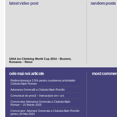
latest video post
random posts
UIAA Ice Climbing World Cup 2014 – Busteni,
Romania – filmul
cele mai noi articole
most commen
Redirectioneaza 3.5% pentru sustinerea activitatilor
Clubului Alpin Roman
Adunarea Generală a Clubului Alpin Român
Comunicat de presă – Interacțiuni om / urs
Convocator Adunarea Generala a Clubului Alpin
Roman – 15 Martie 2025
Convocator: Adunare Generala a Clubului Alpin Român
pentru 29 Mai 2024