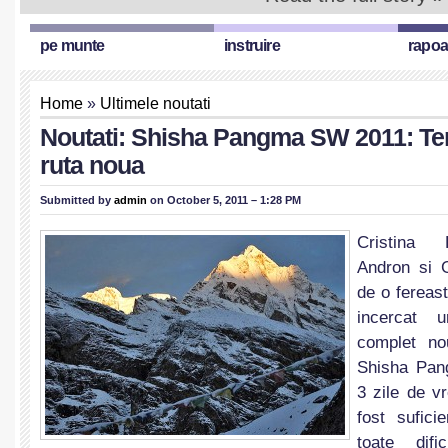
pe munte
instruire
rapoa
Home
»
Ultimele noutati
Noutati: Shisha Pangma SW 2011: Ten
ruta noua
Submitted by
admin
on October 5, 2011 – 1:28 PM
Cristina
Andron si G
de o fereas
incercat 
complet no
Shisha Pan
3 zile de v
fost sufici
toate dific