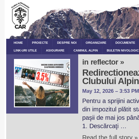
HOME
PROIECTE
DESPRE NOI
ORGANIZARE
DOCUMENTE
LINK-URI UTILE
ASIGURARE
CAMINUL ALPIN
BULETIN NIVOLOGIC
in reflector »
Redirectioneaz
Clubului Alp
May 12, 2026 – 3:53 PM
Pentru a sprijini act
din impozitul plătit 
paşii de mai jos pân
1. Descărcaţi …
Read the full story »