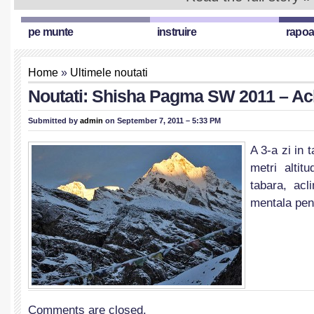
pe munte
instruire
rapoa
Home
»
Ultimele noutati
Noutati: Shisha Pagma SW 2011 – Acl
Submitted by
admin
on September 7, 2011 – 5:33 PM
A 3-a zi in 
metri altit
tabara, acl
mentala pent
Comments are closed.