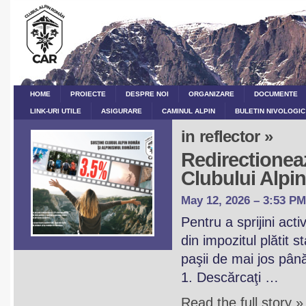
HOME
PROIECTE
DESPRE NOI
ORGANIZARE
DOCUMENTE
LINK-URI UTILE
ASIGURARE
CAMINUL ALPIN
BULETIN NIVOLOGIC
in reflector »
Redirectioneaz
Clubului Alp
May 12, 2026 – 3:53 PM
Pentru a sprijini act
din impozitul plătit 
paşii de mai jos pân
1. Descărcaţi …
Read the full story »