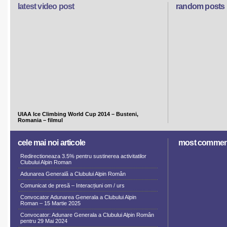
latest video post
random posts
UIAA Ice Climbing World Cup 2014 – Busteni,
Romania – filmul
cele mai noi articole
most commen
Redirectioneaza 3.5% pentru sustinerea activitatilor
Clubului Alpin Roman
Adunarea Generală a Clubului Alpin Român
Comunicat de presă – Interacțiuni om / urs
Convocator Adunarea Generala a Clubului Alpin
Roman – 15 Martie 2025
Convocator: Adunare Generala a Clubului Alpin Român
pentru 29 Mai 2024