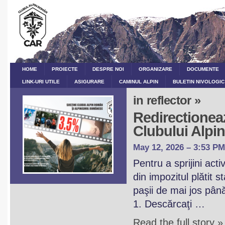
HOME
PROIECTE
DESPRE NOI
ORGANIZARE
DOCUMENTE
LINK-URI UTILE
ASIGURARE
CAMINUL ALPIN
BULETIN NIVOLOGIC
in reflector »
Redirectioneaz
Clubului Alp
May 12, 2026 – 3:53 PM
Pentru a sprijini act
din impozitul plătit 
paşii de mai jos pân
1. Descărcaţi …
Read the full story »