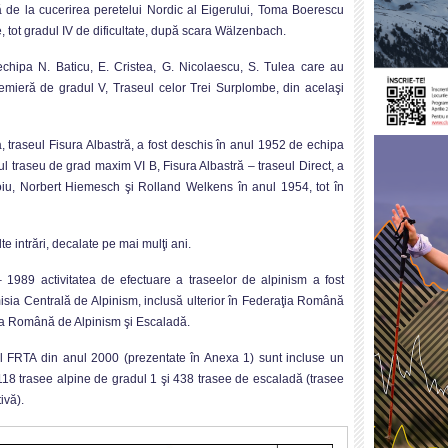
ună de la cucerirea peretelui Nordic al Eigerului, Toma Boerescu
tot gradul IV de dificultate, după scara Wälzenbach.
echipa N. Baticu, E. Cristea, G. Nicolaescu, S. Tulea care au
emieră de gradul V, Traseul celor Trei Surplombe, din acelaşi
 traseul Fisura Albastră, a fost deschis în anul 1952 de echipa
imul traseu de grad maxim VI B, Fisura Albastră – traseul Direct, a
ioiu, Norbert Hiemesch şi Rolland Welkens în anul 1954, tot în
e intrări, decalate pe mai mulţi ani.
 1989 activitatea de efectuare a traseelor de alpinism a fost
sia Centrală de Alpinism, inclusă ulterior în Federaţia Română
ia Română de Alpinism şi Escaladă.
al FRTA din anul 2000 (prezentate în Anexa 1) sunt incluse un
118 trasee alpine de gradul 1 şi 438 trasee de escaladă (trasee
ivă).