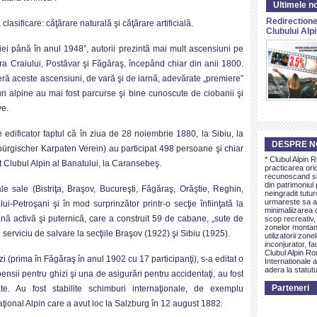
Ultimele no
Redirectione
 clasificare: căţărare naturală şi căţărare artificială.
Clubului Al
iei până în anul 1948”, autorii prezintă mai mult ascensiuni pe
tra Craiului, Postăvar şi Făgăraş, începând chiar din anii 1800.
eră aceste ascensiuni, de vară şi de iarnă, adevărate „premiere”
ri alpine au mai fost parcurse şi bine cunoscute de ciobanii şi
ve.
 edificator faptul că în ziua de 28 noiembrie 1880, la Sibiu, la
DESPRE N
bürgischer Karpaten Verein) au participat 498 persoane şi chiar
* Clubul Alpin 
ţat Clubul Alpin al Banatului, la Caransebeş.
practicarea ori
recunoscand si 
din patrimoniul 
le sale (Bistriţa, Braşov, Bucureşti, Făgăraş, Orăştie, Reghin,
neingradit tutur
urmareste sa as
i-Petroşani şi în mod surprinzător printr-o secţie înfiinţată la
minimaliizarea c
nă activă şi puternică, care a construit 59 de cabane, „sute de
scop recreativ,
zonelor montan
n serviciu de salvare la secţiile Braşov (1922) şi Sibiu (1925).
utilizatorii zon
inconjurator, fa
Clubul Alpin Ro
 (prima în Făgăraş în anul 1902 cu 17 participanţi), s-a editat o
Internationale a
adera la statutu
pensii pentru ghizi şi una de asigurări pentru accidentaţi, au fost
Parteneri
e. Au fost stabilite schimburi internaţionale, de exemplu
aţional Alpin care a avut loc la Salzburg în 12 august 1882.