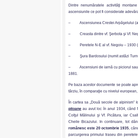
Dintre nenumăratele activităţi montane
ascensiunile ce pot fi considerate adevă
– Ascensiunea Crestei Arpăşelului (actu
– Creasta dintre vf. Şerbota şi Vf. Nego
– Peretele N-E al vf. Negoiu – 1930 (al
– Şura Bardosului (numit astăzi Turnul 
– Ascensiuni de iarnă cu piciorul sau cu
1881.
Pe baza acestor documente se poate aprec
târziu, în comparaţie cu nivelul european, d
În cartea sa „Două secole de alpinism” 
pitoane
au avut loc în anul 1934, când 
Colţul Mălinului şi Vf. Picătura, iar Csa
Cheile Bicazului. In continuare, tot d
românesc este 20 octombrie 1935
, cân
parcurgerea primului traseu din peretele