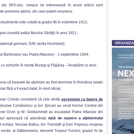
 ale SKV-ului, ceeace ne interesează în acest articol sunt
rate premiere alpine, din care putem enumera:
almente este cotată la gradul III) în octombrie 1912;
iu (numită astăzi Muchia Sărăţii) în anul 1921;
ORGANIZ
pinişti germani, DAV sectia Hochland);
Bardosului sau Piatra Altarului) – 1 septembrie 1934;
 schiurile în munţii Bucegi şi Făgăraş – începând cu anul
ia că traseele de alpinism au fost deschise în România relativ
ar fără a fi exact datat, în mod oficial.
Ionel Coman consideră că cele dintâi
ascensiuni cu batere de
Niculae Comănescu şi Ion Şincan au urcat Hornul Central din
llner Ervin şi W. Goldschmidt au escaladat Piatra Altarului din
ânsul apreciază că adevărata
dată de naştere a alpinismului
d echipa: Niculae Baticu, Ion Trandafir şi Dan Popescu reuşeau
 nordic al Gălbenelelor, denumit Traseul Furcilor, gradul IV de