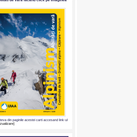
ateva din paginile acestei carti accesand link-ul
izualizare]