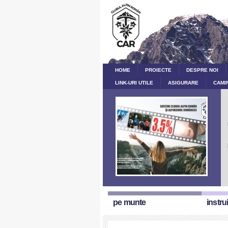
HOME
PROIECTE
DESPRE NOI
LINK-URI UTILE
ASIGURARE
CAMI
pe munte
instru