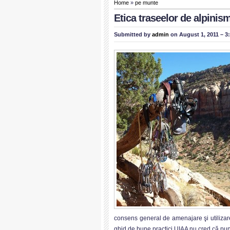
Home
»
pe munte
Etica traseelor de alpinism
Submitted by
admin
on August 1, 2011 – 3
consens general de amenajare şi utilizare,
ghid de bune practici UIAA nu cred că pu