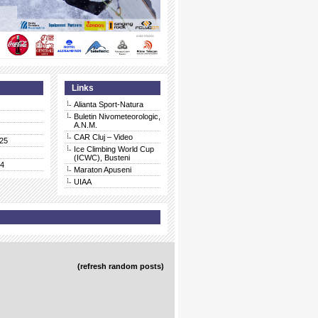
Links
Alianta Sport-Natura
Buletin Nivometeorologic,
A.N.M.
CAR Cluj – Video
25
Ice Climbing World Cup
(ICWC), Busteni
24
Maraton Apuseni
UIAA
(refresh random posts)