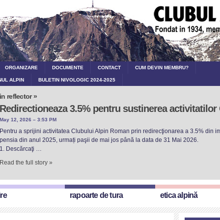
ORGANIZARE
DOCUMENTE
CONTACT
CUM DEVIN MEMBRU?
NUL ALPIN
BULETIN NIVOLOGIC 2024-2025
in reflector »
Redirectioneaza 3.5% pentru sustinerea activitatilo
May 12, 2026 – 3:53 PM
Pentru a sprijini activitatea Clubului Alpin Roman prin redirecţionarea a 3.5% din imp
pensia din anul 2025, urmați paşii de mai jos până la data de 31 Mai 2026.
1. Descărcaţi …
Read the full story »
ire
rapoarte de tura
etica alpină