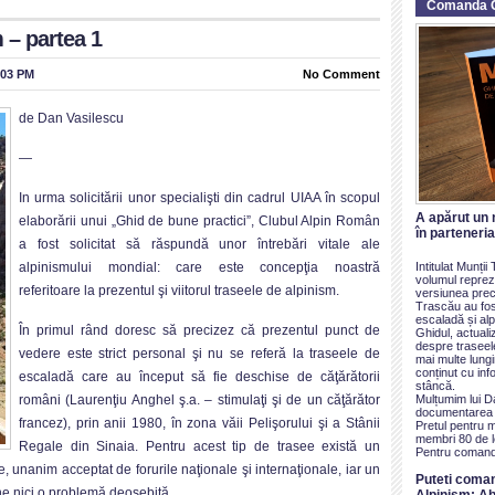
Comanda 
 – partea 1
:03 PM
No Comment
de Dan Vasilescu
—
In urma solicitării unor specialişti din cadrul UIAA în scopul
A apărut un 
elaborării unui „Ghid de bune practici”, Clubul Alpin Român
în parteneri
a fost solicitat să răspundă unor întrebări vitale ale
Intitulat Munți
alpinismului mondial: care este concepţia noastră
volumul reprezi
referitoare la prezentul şi viitorul traseele de alpinism.
versiunea prece
Trascău au fos
escaladă și alp
În primul rând doresc să precizez că prezentul punct de
Ghidul, actualiz
despre traseel
vedere este strict personal şi nu se referă la traseele de
mai multe lung
conținut cu inf
escaladă care au început să fie deschise de căţărătorii
stâncă.
Mulțumim lui D
români (Laurenţiu Anghel ş.a. – stimulaţi şi de un căţărător
documentarea ș
francez), prin anii 1980, în zona văii Pelişorului şi a Stânii
Pretul pentru 
membri 80 de le
Regale din Sinaia. Pentru acest tip de trasee există un
Pentru comand
 unanim acceptat de forurile naţionale şi internaţionale, iar un
Puteti coma
ne nici o problemă deosebită.
Alpinism: Ab