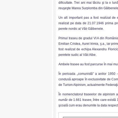
dificultate. Trei ani mai târziu şi la o l
reuşeşte Marea Surplomba din Gălbenele, 
Un alt important pas a fost realizat de 
realizat pe data de 21.07.1946 prima pr
perete nordic al Văii Gălbenele.
Primul traseu de gradul VI A din România,
Emilian Cristea, Aurel Irimia, ş.a., iar pr
fost realizat de echipa Alexandru Floric
peretele sudic al Văii Albe.
Ambele trasee au fost parcurse în mai mult
În perioada „comunistă” a anilor 1950 –
condusă aproape în exclusivitate de Comi
de Turism Alpinism, actualmente Federaţ
În nomenclatorul traseelor de alpinism 
număr de 1.661 trasee, între care există 
şcoală cum erau denumite la data respect