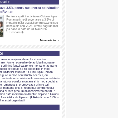
utati »
aza 3.5% pentru sustinerea activitatilor
pin Roman
Pentru a sprijini activitatea Clubului Alpin
Roman prin redirecţionarea a 3.5% din
impozitul plătit statului pentru salariul sau
pensia din anul 2025, urmați paşii de mai
jos până la data de 31 Mai 2026.
1. Descărcaţi …
More articles »
OI
Roman incurajaza, dezvolta si sustine
caror forme recreative de activitati montane,
sprijinind faptul ca zonele montane fac parte
public si trebuie sa fie accesibile in mod
or iubitorilor muntilor. * Clubul Alpin Roman
igure in mod nerestrictiv accesul, cu
onstienta a riscului si utilizarea responsabila in
 a tuturor zonelor montane si in mod special a
e romanesti si promoveaza printre toti
elor montane grija si respectul pentru mediul
una si flora precum si conservarea naturii. *
man este membru cu drepturi depline a Uniunii
 Asociatiilor de Alpinism (UIAA) din anul 1937 si
l acestei organizatii.