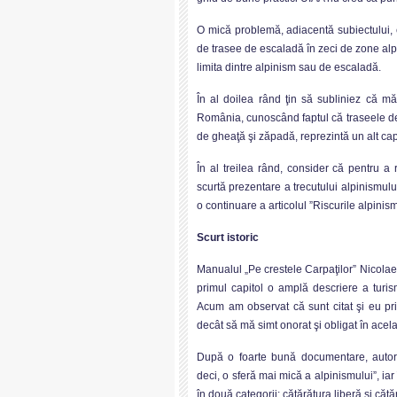
O mică problemă, adiacentă subiectului, 
de trasee de escaladă în zeci de zone alpi
limita dintre alpinism sau de escaladă.
În al doilea rând ţin să subliniez că mă
România, cunoscând faptul că traseele de a
de gheaţă şi zăpadă, reprezintă un alt capit
În al treilea rând, consider că pentru a
scurtă prezentare a trecutului alpinismulu
o continuare a articolul ”Riscurile alpini
Scurt istoric
Manualul „Pe crestele Carpaţilor” Nicolae 
primul capitol o amplă descriere a tur
Acum am observat că sunt citat şi eu prin
decât să mă simt onorat şi obligat în acela
După o foarte bună documentare, autori
deci, o sferă mai mică a alpinismului”, iar
în două categorii: căţărătura liberă şi căţă