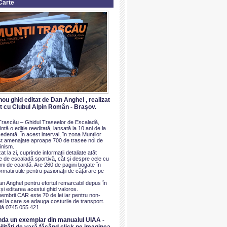
Carte
nou ghid editat de Dan Anghel , realizat
at cu Clubul Alpin Român - Brașov.
i Trascău – Ghidul Traseelor de Escaladă,
ntă o ediție reeditată, lansată la 10 ani de la
dentă. În acest interval, în zona Munților
t amenajate aproape 700 de trasee noi de
inism.
at la zi, cuprinde informații detaliate atât
e de escaladă sportivă, cât și despre cele cu
imi de coardă. Are 260 de pagini bogate în
ormatii utile pentru pasionații de cățărare pe
an Anghel pentru efortul remarcabil depus în
i editarea acestui ghid valoros.
membrii CAR este 70 de lei iar pentru non-
i la care se adauga costurile de transport.
ă 0745 055 421
nda un exemplar din manualul UIAA -
ilităti de vară făcând click pe imaginea