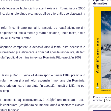
de mai jos
este legată de faptul că în prezent există în România cca 2000
ne, dar unele dintre ele, imposibil de diferenţiat, se plasează la
 refer în continuare numai la traseele de joasă altitudine din
lpinism situate la medie şi mare altitudine, unele mixte, altele
ol al subiectului tratat
 răspunde competent la această dificilă temă, este necesară o
i românesc şi a eticii care a dominat epocile respective, de fapt
smului” publicat de mine în revista România Pitorească în 2009.
Baticu şi Radu Ţiţeica – Editura sport – turism 1984, prezintă în
ismului montan şi a primelor ascensiuni montane din România.
tre prietenii care i-au ajutat în această muncă dificilă, nu pot
şi timp.
Puteti rasfoi c
i susmenţionaţi concluzionează: „Căţărătura (escalada) este,
urmator:
[Prev
 în continuare: „căţărătura se împarte, după o clasificare clasică,
rătura tehnică”.