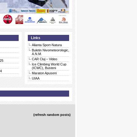
Links
Alianta Sport-Natura
Buletin Nivometeorologic,
A.N.M.
CAR Cluj – Video
25
Ice Climbing World Cup
(ICWC), Busteni
24
Maraton Apuseni
UIAA
(refresh random posts)