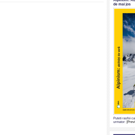
de mai jos
Puteti rasfoi c
urmator:
[Prev