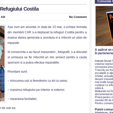
Comanda 
 Refugiului Costila
7 AM
No Comment
Asa cum am anuntat, in data de 15 mai, o echipa formata
din membrii CAR s-a deplasat la refugiul Costila pentru a
evalua starea generala a acestuia si a intocmi un plan de
reparatii.
A apărut un 
In consecinta s-au facut masuratori , fotografii, s-a discutat
în parteneri
si urmeaza sa fie intocmit un mic proiect pentru a cauta
Intitulat Munți
sponsori si a putea efectua reparatiile.
volumul reprezi
versiunea prece
Trascău au fos
Prioritare sunt:
escaladă și alp
Ghidul, actualiz
despre traseel
– inlocuirea usii si ferestrelor cu tot cu rama;
mai multe lung
conținut cu inf
stâncă.
– vopsirea refugiului pe interior si exterior;
Mulțumim lui D
documentarea ș
Pretul pentru 
– repararea fundatiei;
membri 80 de le
Pentru comand
or de sub ea.
Puteti coma
Alpinism: Ab