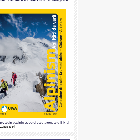
ateva din paginile acestei carti accesand link-ul
izualizare]