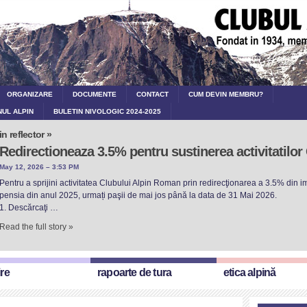
ORGANIZARE
DOCUMENTE
CONTACT
CUM DEVIN MEMBRU?
NUL ALPIN
BULETIN NIVOLOGIC 2024-2025
in reflector »
Redirectioneaza 3.5% pentru sustinerea activitatilo
May 12, 2026 – 3:53 PM
Pentru a sprijini activitatea Clubului Alpin Roman prin redirecţionarea a 3.5% din imp
pensia din anul 2025, urmați paşii de mai jos până la data de 31 Mai 2026.
1. Descărcaţi …
Read the full story »
ire
rapoarte de tura
etica alpină