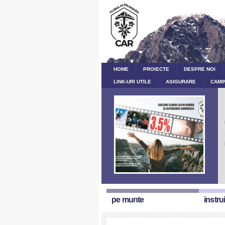
HOME
PROIECTE
DESPRE NOI
LINK-URI UTILE
ASIGURARE
CAMI
pe munte
instru