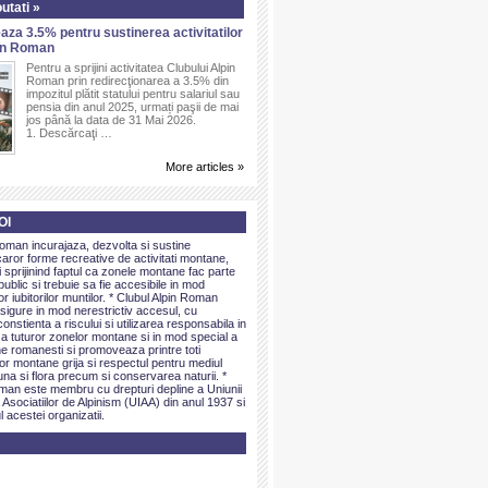
utati »
aza 3.5% pentru sustinerea activitatilor
pin Roman
Pentru a sprijini activitatea Clubului Alpin
Roman prin redirecţionarea a 3.5% din
impozitul plătit statului pentru salariul sau
pensia din anul 2025, urmați paşii de mai
jos până la data de 31 Mai 2026.
1. Descărcaţi …
More articles »
OI
Roman incurajaza, dezvolta si sustine
caror forme recreative de activitati montane,
sprijinind faptul ca zonele montane fac parte
public si trebuie sa fie accesibile in mod
or iubitorilor muntilor. * Clubul Alpin Roman
igure in mod nerestrictiv accesul, cu
onstienta a riscului si utilizarea responsabila in
 a tuturor zonelor montane si in mod special a
e romanesti si promoveaza printre toti
elor montane grija si respectul pentru mediul
una si flora precum si conservarea naturii. *
man este membru cu drepturi depline a Uniunii
 Asociatiilor de Alpinism (UIAA) din anul 1937 si
l acestei organizatii.