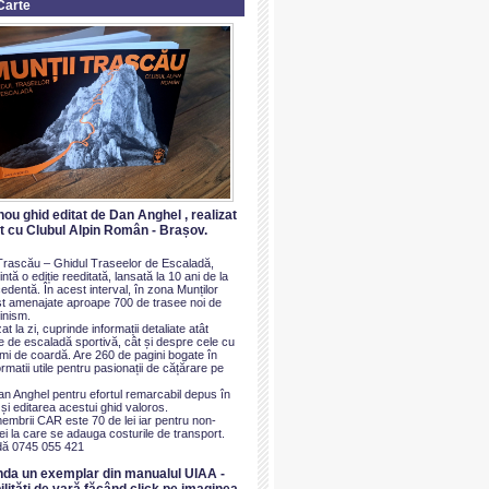
Carte
nou ghid editat de Dan Anghel , realizat
at cu Clubul Alpin Român - Brașov.
i Trascău – Ghidul Traseelor de Escaladă,
ntă o ediție reeditată, lansată la 10 ani de la
dentă. În acest interval, în zona Munților
t amenajate aproape 700 de trasee noi de
inism.
at la zi, cuprinde informații detaliate atât
e de escaladă sportivă, cât și despre cele cu
imi de coardă. Are 260 de pagini bogate în
ormatii utile pentru pasionații de cățărare pe
an Anghel pentru efortul remarcabil depus în
i editarea acestui ghid valoros.
membrii CAR este 70 de lei iar pentru non-
i la care se adauga costurile de transport.
ă 0745 055 421
nda un exemplar din manualul UIAA -
ilităti de vară făcând click pe imaginea