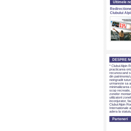
Ultimele no
Redirectione
Clubului Al
DESPRE N
* Clubul Alpin 
practicarea ori
recunoscand si 
din patrimoniul 
neingradit tutur
urmareste sa as
minimaliizarea c
scop recreativ,
zonelor montan
utilizatorii zon
inconjurator, fa
Clubul Alpin Ro
Internationale a
adera la statutu
Parteneri