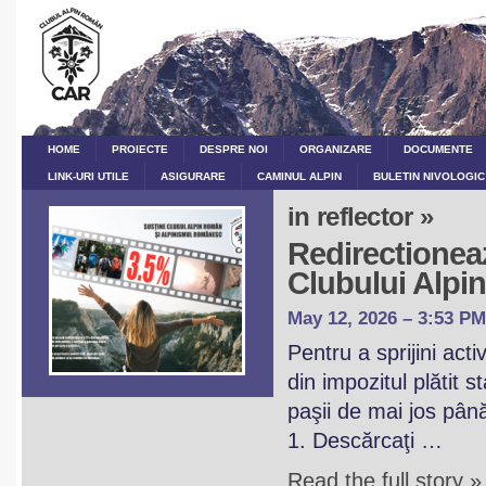
HOME
PROIECTE
DESPRE NOI
ORGANIZARE
DOCUMENTE
LINK-URI UTILE
ASIGURARE
CAMINUL ALPIN
BULETIN NIVOLOGIC
in reflector »
Redirectioneaz
Clubului Alp
May 12, 2026 – 3:53 PM
Pentru a sprijini act
din impozitul plătit 
paşii de mai jos pân
1. Descărcaţi …
Read the full story »