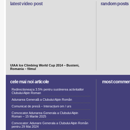
latest video post
random posts
UIAA Ice Climbing World Cup 2014 – Busteni,
Romania – filmul
cele mai noi articole
most commen
Redirectioneaza 3.5% pentru sustinerea activitatilor
Clubului Alpin Roman
Adunarea Generală a Clubului Alpin Român
Comunicat de presă – Interacțiuni om / urs
Convocator Adunarea Generala a Clubului Alpin
Roman – 15 Martie 2025
Convocator: Adunare Generala a Clubului Alpin Român
pentru 29 Mai 2024