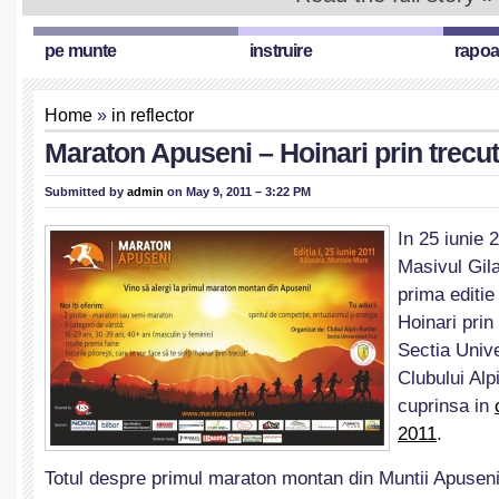
pe munte
instruire
rapoa
Home
»
in reflector
Maraton Apuseni – Hoinari prin trecut
Submitted by
admin
on May 9, 2011 – 3:22 PM
In 25 iunie 
Masivul Gil
prima editi
Hoinari prin
Sectia Unive
Clubului Alp
cuprinsa in
2011
.
Totul despre primul maraton montan din Muntii Apuseni