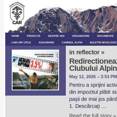
HOME
PROIECTE
DESPRE NOI
ORGANIZARE
DOCUMENTE
LINK-URI UTILE
ASIGURARE
CAMINUL ALPIN
BULETIN NIVOLOGIC
in reflector »
Redirectioneaz
Clubului Alp
May 12, 2026 – 3:53 PM
Pentru a sprijini act
din impozitul plătit 
paşii de mai jos pân
1. Descărcaţi …
Read the full story »