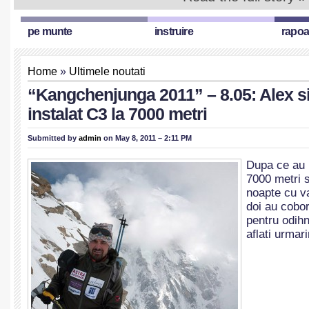
pe munte
instruire
rapoa
Home
»
Ultimele noutati
“Kangchenjunga 2011” – 8.05: Alex s
instalat C3 la 7000 metri
Submitted by
admin
on May 8, 2011 – 2:11 PM
Dupa ce au i
7000 metri s
noapte cu va
doi au cobor
pentru odihn
aflati urmar