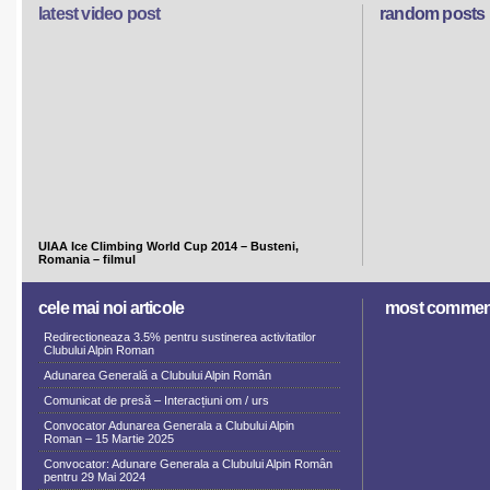
latest video post
random posts
UIAA Ice Climbing World Cup 2014 – Busteni,
Romania – filmul
cele mai noi articole
most commen
Redirectioneaza 3.5% pentru sustinerea activitatilor
Clubului Alpin Roman
Adunarea Generală a Clubului Alpin Român
Comunicat de presă – Interacțiuni om / urs
Convocator Adunarea Generala a Clubului Alpin
Roman – 15 Martie 2025
Convocator: Adunare Generala a Clubului Alpin Român
pentru 29 Mai 2024