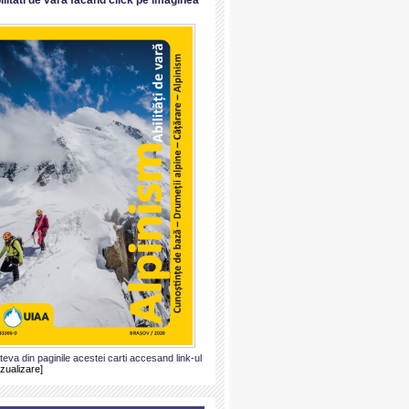
ateva din paginile acestei carti accesand link-ul
izualizare]