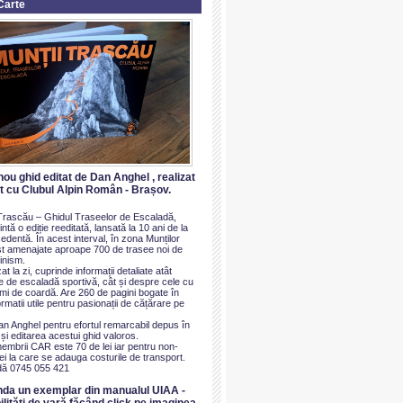
Carte
nou ghid editat de Dan Anghel , realizat
at cu Clubul Alpin Român - Brașov.
i Trascău – Ghidul Traseelor de Escaladă,
ntă o ediție reeditată, lansată la 10 ani de la
dentă. În acest interval, în zona Munților
t amenajate aproape 700 de trasee noi de
inism.
at la zi, cuprinde informații detaliate atât
e de escaladă sportivă, cât și despre cele cu
imi de coardă. Are 260 de pagini bogate în
ormatii utile pentru pasionații de cățărare pe
an Anghel pentru efortul remarcabil depus în
i editarea acestui ghid valoros.
membrii CAR este 70 de lei iar pentru non-
i la care se adauga costurile de transport.
ă 0745 055 421
nda un exemplar din manualul UIAA -
ilităti de vară făcând click pe imaginea