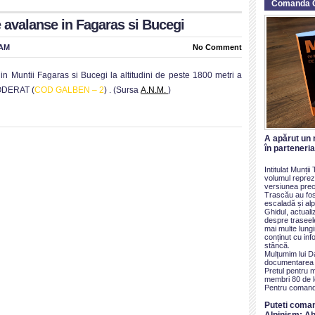
Comanda 
avalanse in Fagaras si Bucegi
 AM
No Comment
in Muntii Fagaras si Bucegi la altitudini de peste 1800 metri a
ODERAT (
COD GALBEN – 2
) . (Sursa
A.N.M.
)
A apărut un 
în parteneri
Intitulat Munți
volumul reprezi
versiunea prece
Trascău au fos
escaladă și alp
Ghidul, actualiz
despre traseel
mai multe lung
conținut cu inf
stâncă.
Mulțumim lui D
documentarea ș
Pretul pentru 
membri 80 de le
Pentru comand
Puteti coma
Alpinism: Ab