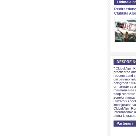
Ultimele no
Redirectione
Clubului Al
DESPRE N
* Clubul Alpin 
practicarea ori
recunoscand si 
din patrimoniul 
neingradit tutur
urmareste sa as
minimaliizarea c
scop recreativ,
zonelor montan
utilizatorii zon
inconjurator, fa
Clubul Alpin Ro
Internationale a
adera la statutu
Parteneri