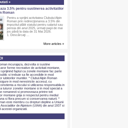
utati »
aza 3.5% pentru sustinerea activitatilor
pin Roman
Pentru a sprijini activitatea Clubului Alpin
Roman prin redirecţionarea a 3.5% din
impozitul plătit statului pentru salariul sau
pensia din anul 2025, urmați paşii de mai
jos până la data de 31 Mai 2026.
1. Descărcaţi …
More articles »
OI
Roman incurajaza, dezvolta si sustine
caror forme recreative de activitati montane,
sprijinind faptul ca zonele montane fac parte
public si trebuie sa fie accesibile in mod
or iubitorilor muntilor. * Clubul Alpin Roman
igure in mod nerestrictiv accesul, cu
onstienta a riscului si utilizarea responsabila in
 a tuturor zonelor montane si in mod special a
e romanesti si promoveaza printre toti
elor montane grija si respectul pentru mediul
una si flora precum si conservarea naturii. *
man este membru cu drepturi depline a Uniunii
 Asociatiilor de Alpinism (UIAA) din anul 1937 si
l acestei organizatii.