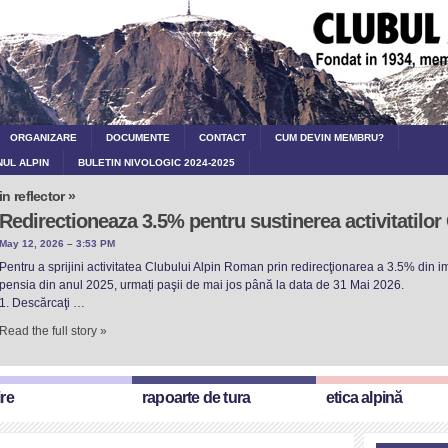
ORGANIZARE
DOCUMENTE
CONTACT
CUM DEVIN MEMBRU?
NUL ALPIN
BULETIN NIVOLOGIC 2024-2025
in reflector »
Redirectioneaza 3.5% pentru sustinerea activitatilo
May 12, 2026 – 3:53 PM
Pentru a sprijini activitatea Clubului Alpin Roman prin redirecţionarea a 3.5% din imp
pensia din anul 2025, urmați paşii de mai jos până la data de 31 Mai 2026.
1. Descărcaţi …
Read the full story »
ire
rapoarte de tura
etica alpină