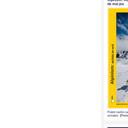
de mai jos
Puteti rasfoi c
urmator:
[Prev