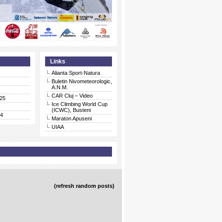
Links
Alianta Sport-Natura
Buletin Nivometeorologic,
A.N.M.
CAR Cluj – Video
25
Ice Climbing World Cup
(ICWC), Busteni
24
Maraton Apuseni
UIAA
(refresh random posts)