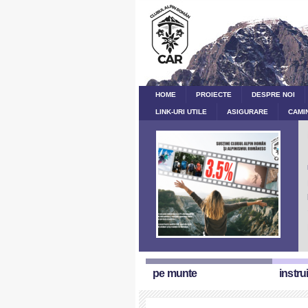
HOME
PROIECTE
DESPRE NOI
LINK-URI UTILE
ASIGURARE
CAMI
pe munte
instru