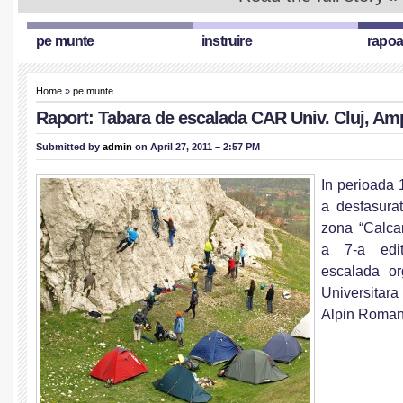
pe munte
instruire
rapoa
Home
»
pe munte
Raport: Tabara de escalada CAR Univ. Cluj, Ampo
Submitted by
admin
on April 27, 2011 – 2:57 PM
In perioada 
a desfasurat
zona “Calcar
a 7-a edi
escalada or
Universita
Alpin Roman