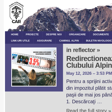
HOME
PROIECTE
DESPRE NOI
ORGANIZARE
DOCUMENTE
LINK-URI UTILE
ASIGURARE
CAMINUL ALPIN
BULETIN NIVOLOGIC
in reflector »
Redirectioneaz
Clubului Alp
May 12, 2026 – 3:53 PM
Pentru a sprijini act
din impozitul plătit 
paşii de mai jos pân
1. Descărcaţi …
Read the full story »