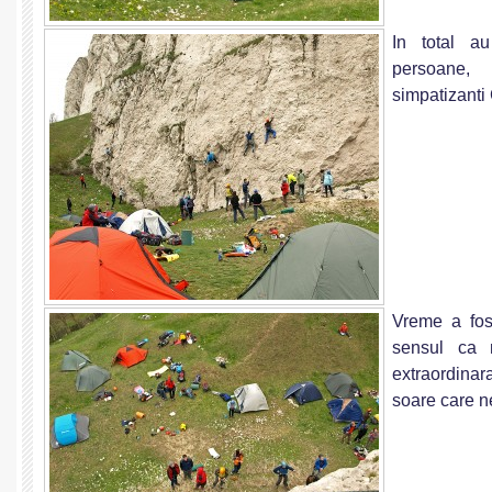
In total a
persoan
simpatizanti
Vreme a fos
sensul ca 
extraordinar
soare care ne