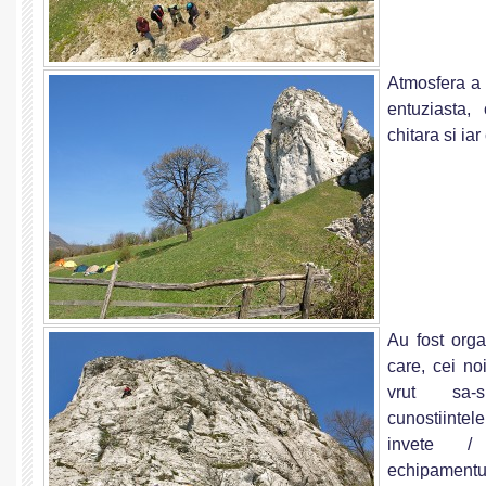
Atmosfera a 
entuziasta, 
chitara si iar
Au fost orga
care, cei no
vrut sa-s
cunostiintel
invete /
echipamentu