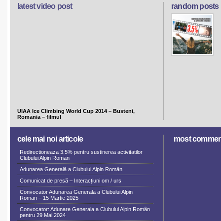
latest video post
random posts
UIAA Ice Climbing World Cup 2014 – Busteni,
Romania – filmul
cele mai noi articole
most commen
Redirectioneaza 3.5% pentru sustinerea activitatilor
Clubului Alpin Roman
Adunarea Generală a Clubului Alpin Român
Comunicat de presă – Interacțiuni om / urs
Convocator Adunarea Generala a Clubului Alpin
Roman – 15 Martie 2025
Convocator: Adunare Generala a Clubului Alpin Român
pentru 29 Mai 2024