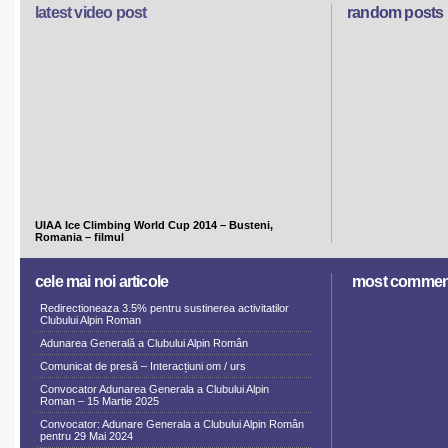
latest video post
random posts
UIAA Ice Climbing World Cup 2014 – Busteni,
Romania – filmul
cele mai noi articole
most commen
Redirectioneaza 3.5% pentru sustinerea activitatilor
Clubului Alpin Roman
Adunarea Generală a Clubului Alpin Român
Comunicat de presă – Interacțiuni om / urs
Convocator Adunarea Generala a Clubului Alpin
Roman – 15 Martie 2025
Convocator: Adunare Generala a Clubului Alpin Român
pentru 29 Mai 2024