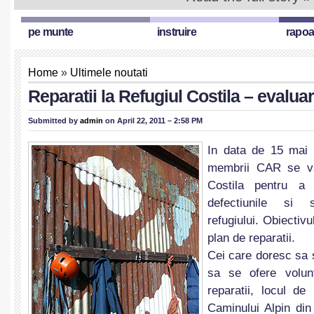
pe munte
instruire
rapoa
Home
»
Ultimele noutati
Reparatii la Refugiul Costila – evaluar
Submitted by
admin
on April 22, 2011 – 2:58 PM
In data de 15 mai 
membrii CAR se va
Costila pentru a 
defectiunile si
refugiului. Obiectiv
plan de reparatii.
Cei care doresc sa 
sa se ofere volunt
reparatii, locul de 
Caminului Alpin di