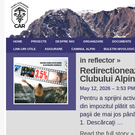
HOME
PROIECTE
DESPRE NOI
ORGANIZARE
DOCUMENTE
LINK-URI UTILE
ASIGURARE
CAMINUL ALPIN
BULETIN NIVOLOGIC
in reflector »
Redirectioneaz
Clubului Alp
May 12, 2026 – 3:53 PM
Pentru a sprijini act
din impozitul plătit 
paşii de mai jos pân
1. Descărcaţi …
Read the full story »