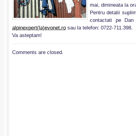
mai, dimineata la or
Pentru detalii supl
contactati pe Dan
alpinexpert(la)evonet.ro
sau la telefon: 0722-711.398.
Va asteptam!
Comments are closed.