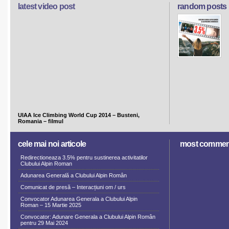
latest video post
random posts
UIAA Ice Climbing World Cup 2014 – Busteni,
Romania – filmul
cele mai noi articole
most commen
Redirectioneaza 3.5% pentru sustinerea activitatilor
Clubului Alpin Roman
Adunarea Generală a Clubului Alpin Român
Comunicat de presă – Interacțiuni om / urs
Convocator Adunarea Generala a Clubului Alpin
Roman – 15 Martie 2025
Convocator: Adunare Generala a Clubului Alpin Român
pentru 29 Mai 2024