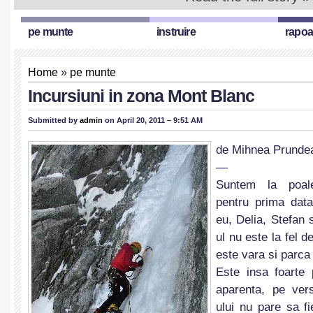
pe munte
instruire
rapoa
Home
»
pe munte
Incursiuni in zona Mont Blanc
Submitted by
admin
on April 20, 2011 – 9:51 AM
de Mihnea Prunde
—
Suntem la poale
pentru prima data
eu, Delia, Stefan 
ul nu este la fel d
este vara si parca 
Este insa foarte p
aparenta, pe vers
ului nu pare sa f