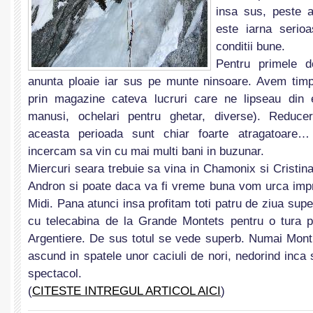
insa sus, peste a
este iarna serio
conditii bune.
Pentru primele d
anunta ploaie iar sus pe munte ninsoare. Avem timp
prin magazine cateva lucruri care ne lipseau din 
manusi, ochelari pentru ghetar, diverse). Reduce
aceasta perioada sunt chiar foarte atragatoare…
incercam sa vin cu mai multi bani in buzunar.
Miercuri seara trebuie sa vina in Chamonix si Cristi
Andron si poate daca va fi vreme buna vom urca impr
Midi. Pana atunci insa profitam toti patru de ziua sup
cu telecabina de la Grande Montets pentru o tura p
Argentiere. De sus totul se vede superb. Numai Mont 
ascund in spatele unor caciuli de nori, nedorind inca
spectacol.
(
CITESTE INTREGUL ARTICOL AICI
)