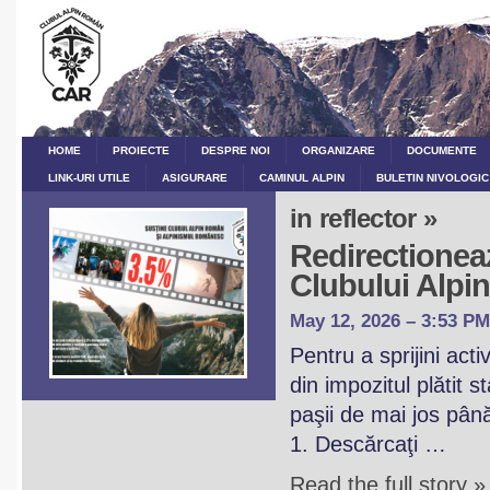
HOME
PROIECTE
DESPRE NOI
ORGANIZARE
DOCUMENTE
LINK-URI UTILE
ASIGURARE
CAMINUL ALPIN
BULETIN NIVOLOGIC
in reflector »
Redirectioneaz
Clubului Alp
May 12, 2026 – 3:53 PM
Pentru a sprijini act
din impozitul plătit 
paşii de mai jos pân
1. Descărcaţi …
Read the full story »