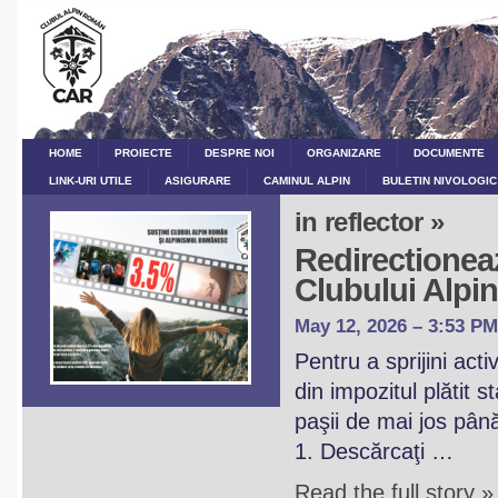
HOME
PROIECTE
DESPRE NOI
ORGANIZARE
DOCUMENTE
LINK-URI UTILE
ASIGURARE
CAMINUL ALPIN
BULETIN NIVOLOGIC
in reflector »
Redirectioneaz
Clubului Alp
May 12, 2026 – 3:53 PM
Pentru a sprijini act
din impozitul plătit 
paşii de mai jos pân
1. Descărcaţi …
Read the full story »