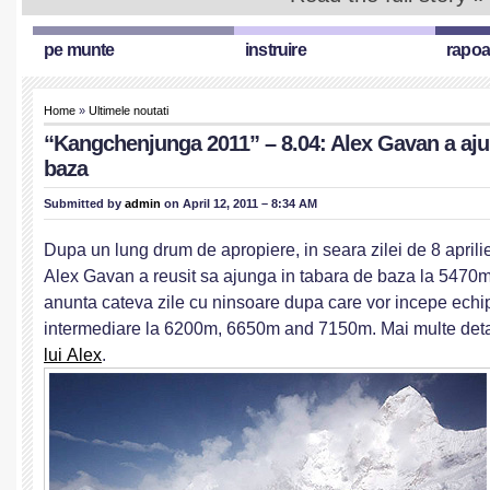
pe munte
instruire
rapoa
Home
»
Ultimele noutati
“Kangchenjunga 2011” – 8.04: Alex Gavan a aju
baza
Submitted by
admin
on April 12, 2011 – 8:34 AM
Dupa un lung drum de apropiere, in seara zilei de 8 aprili
Alex Gavan a reusit sa ajunga in tabara de baza la 5470m 
anunta cateva zile cu ninsoare dupa care vor incepe echi
intermediare la 6200m, 6650m and 7150m. Mai multe detal
lui Alex
.