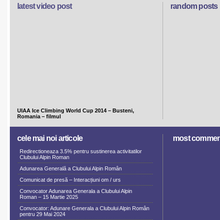
latest video post
random posts
UIAA Ice Climbing World Cup 2014 – Busteni,
Romania – filmul
cele mai noi articole
most commen
Redirectioneaza 3.5% pentru sustinerea activitatilor
Clubului Alpin Roman
Adunarea Generală a Clubului Alpin Român
Comunicat de presă – Interacțiuni om / urs
Convocator Adunarea Generala a Clubului Alpin
Roman – 15 Martie 2025
Convocator: Adunare Generala a Clubului Alpin Român
pentru 29 Mai 2024