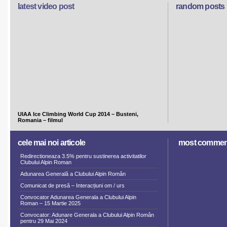
latest video post
random posts
UIAA Ice Climbing World Cup 2014 – Busteni,
Romania – filmul
cele mai noi articole
most commen
Redirectioneaza 3.5% pentru sustinerea activitatilor
Clubului Alpin Roman
Adunarea Generală a Clubului Alpin Român
Comunicat de presă – Interacțiuni om / urs
Convocator Adunarea Generala a Clubului Alpin
Roman – 15 Martie 2025
Convocator: Adunare Generala a Clubului Alpin Român
pentru 29 Mai 2024