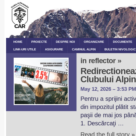
HOME
PROIECTE
DESPRE NOI
ORGANIZARE
DOCUMENTE
LINK-URI UTILE
ASIGURARE
CAMINUL ALPIN
BULETIN NIVOLOGIC
in reflector »
Redirectioneaz
Clubului Alp
May 12, 2026 – 3:53 PM
Pentru a sprijini act
din impozitul plătit 
paşii de mai jos pân
1. Descărcaţi …
Read the full story »