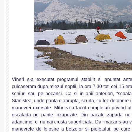
Vineri s-a executat programul stabilit si anuntat ante
culcaseram dupa miezul noptii, la ora 7.30 toti cei 15 e
schiuri sau pe bocanci. Ca si in anii anteriori, “scoal
Stanistea, unde panta e abrupta, scurta, cu loc de oprire 
manevrei exersate. Mihnea a facut completari privind util
escalada pe pante inzapezite. Din pacate zapada nu 
adancime, ci numai crusta superficiala. Dar macar s-au va
manevrele de folosire a betzelor si pioletului, pe care