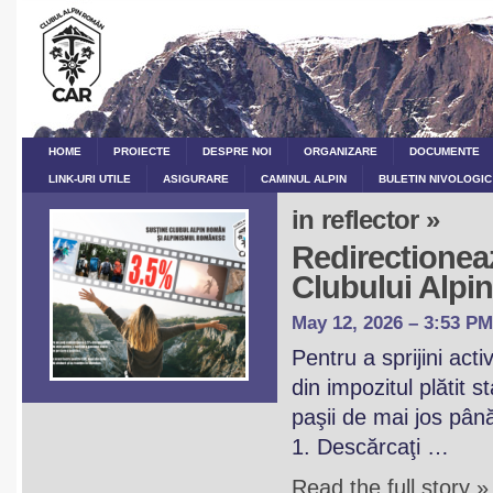
HOME
PROIECTE
DESPRE NOI
ORGANIZARE
DOCUMENTE
LINK-URI UTILE
ASIGURARE
CAMINUL ALPIN
BULETIN NIVOLOGIC
in reflector »
Redirectioneaz
Clubului Alp
May 12, 2026 – 3:53 PM
Pentru a sprijini act
din impozitul plătit 
paşii de mai jos pân
1. Descărcaţi …
Read the full story »