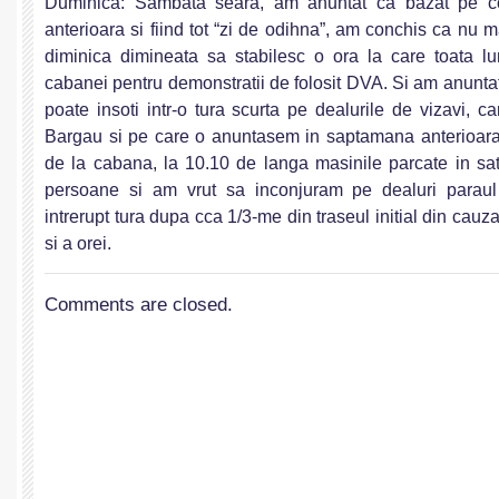
Duminica: Sambata seara, am anuntat ca bazat pe co
anterioara si fiind tot “zi de odihna”, am conchis ca nu 
diminica dimineata sa stabilesc o ora la care toata lu
cabanei pentru demonstratii de folosit DVA. Si am anuntat
poate insoti intr-o tura scurta pe dealurile de vizavi, c
Bargau si pe care o anuntasem in saptamana anterioara
de la cabana, la 10.10 de langa masinile parcate in sa
persoane si am vrut sa inconjuram pe dealuri paraul
intrerupt tura dupa cca 1/3-me din traseul initial din cauza
si a orei.
Comments are closed.