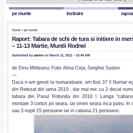
pe munte
instruire
rapoa
Home
»
pe munte
Raport: Tabara de schi de tura si initiere in me
– 11-13 Martie, Muntii Rodnei
Submitted by
admin
on March 21, 2011 – 10:44 AM
de Dinu Mititeanu; Foto: Alina Cirja, Serghei Suslov
—
Daca n-am gresit la numaratoare, am fost 37 !! Numar eg
din Retezat din iarna 2010 , dar mai mic cu 2 decat numar
tabara din Pasul Rotunda din 2010 !. Langa “cabana 
montate 3 corturi joi seara, iar vineri seara inca patru. In 
sau 3 nopti 15 persoane iar in cabana 21 persoane.