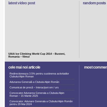
latest video post
random posts
UIAA Ice Climbing World Cup 2014 – Busteni,
Romania – filmul
cele mai noi articole
most commen
Redirectioneaza 3.5% pentru sustinerea activitatilor
Clubului Alpin Roman
Adunarea Generală a Clubului Alpin Român
Comunicat de presă – Interacțiuni om / urs
Convocator Adunarea Generala a Clubului Alpin
Roman – 15 Martie 2025
Convocator: Adunare Generala a Clubului Alpin Român
pentru 29 Mai 2024