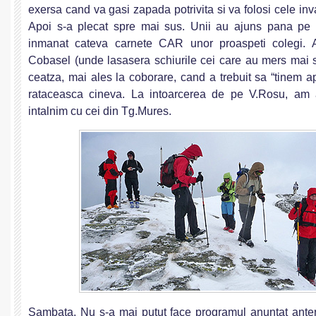
exersa cand va gasi zapada potrivita si va folosi cele invat
Apoi s-a plecat spre mai sus. Unii au ajuns pana pe
inmanat cateva carnete CAR unor proaspeti colegi. A
Cobasel (unde lasasera schiurile cei care au mers mai 
ceatza, mai ales la coborare, cand a trebuit sa “tinem 
rataceasca cineva. La intoarcerea de pe V.Rosu, am 
intalnim cu cei din Tg.Mures.
Sambata. Nu s-a mai putut face programul anuntat anter