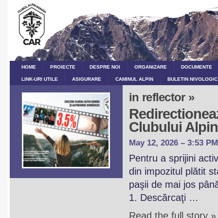
HOME
PROIECTE
DESPRE NOI
ORGANIZARE
DOCUMENTE
LINK-URI UTILE
ASIGURARE
CAMINUL ALPIN
BULETIN NIVOLOGIC
in reflector »
Redirectioneaz
Clubului Alp
May 12, 2026 – 3:53 PM
Pentru a sprijini act
din impozitul plătit 
paşii de mai jos pân
1. Descărcaţi …
Read the full story »