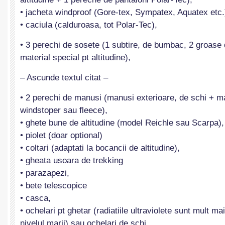
• jacheta windproof (Gore-tex, Sympatex, Aquatex etc.
• caciula (calduroasa, tot Polar-Tec),
• 3 perechi de sosete (1 subtire, de bumbac, 2 groase 
material special pt altitudine),
– Ascunde textul citat –
• 2 perechi de manusi (manusi exterioare, de schi + ma
windstoper sau fleece),
• ghete bune de altitudine (model Reichle sau Scarpa),
• piolet (doar optional)
• coltari (adaptati la bocancii de altitudine),
• gheata usoara de trekking
• parazapezi,
• bete telescopice
• casca,
• ochelari pt ghetar (radiatiile ultraviolete sunt mult ma
nivelul marii) sau ochelari de schi