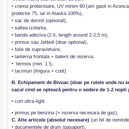
• crema protectoare, UV minim 60 (am gasit in Aconca
protectie 75, iar in Alaska 100%),
• sac de dormit (optional),
• saltea izolanta,
• banda adeziva (2 it, length around 2-2,5 m),
• primus sau Jetboil (doar optional),
• folie de supravietuire,
• lanterna frontala + baterii de rezerva,
• termos (min. 1 l),
• tacimuri (lingura + cutit)
B. Echipament de Bivuac (doar pe rutele unde nu s
cazul cind se optează pentru o sedere de 1-2 nopti 
• cort ultra-light
• primus pe benzina (+ rezerva necesara de gaz).
C. Alte articole (absolut necesare)
(un fel de reminder
• documentele de drum (pasaport),