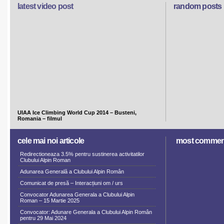
latest video post
random posts
UIAA Ice Climbing World Cup 2014 – Busteni,
Romania – filmul
cele mai noi articole
most commen
Redirectioneaza 3.5% pentru sustinerea activitatilor
Clubului Alpin Roman
Adunarea Generală a Clubului Alpin Român
Comunicat de presă – Interacțiuni om / urs
Convocator Adunarea Generala a Clubului Alpin
Roman – 15 Martie 2025
Convocator: Adunare Generala a Clubului Alpin Român
pentru 29 Mai 2024