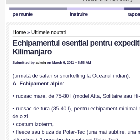
pe munte
instruire
rapoa
Home
»
Ultimele noutati
Echipamentul esential pentru expedit
Kilimanjaro
Submitted by
admin
on March 6, 2011 – 8:58 AM
(urmată de safari si snorkelling la Oceanul indian):
A. Echipament alpin:
• rucsac mare, de 75-80 l (model Atta, Solitaire sau Hi
• rucsac de tura (35-40 l), pentru echipament minimal 
de o zi
• costum izoterm,
• fleece sau bluza de Polar-Tec (una mai subtire, una 
altitudine + 1 pereche de pantaloni Polar-Tec),