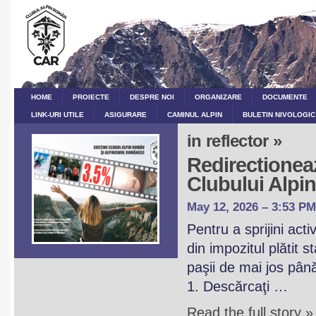
HOME
PROIECTE
DESPRE NOI
ORGANIZARE
DOCUMENTE
LINK-URI UTILE
ASIGURARE
CAMINUL ALPIN
BULETIN NIVOLOGIC
in reflector »
Redirectioneaz
Clubului Alp
May 12, 2026 – 3:53 PM
Pentru a sprijini act
din impozitul plătit 
paşii de mai jos pân
1. Descărcaţi …
Read the full story »