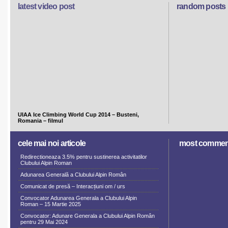
latest video post
random posts
UIAA Ice Climbing World Cup 2014 – Busteni,
Romania – filmul
cele mai noi articole
most commen
Redirectioneaza 3.5% pentru sustinerea activitatilor
Clubului Alpin Roman
Adunarea Generală a Clubului Alpin Român
Comunicat de presă – Interacțiuni om / urs
Convocator Adunarea Generala a Clubului Alpin
Roman – 15 Martie 2025
Convocator: Adunare Generala a Clubului Alpin Român
pentru 29 Mai 2024