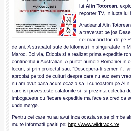
lui
Alin Totorean
, explo
reporter TV, in lupta lui
Aradeanul Alin Totorean
a traversat pe jos Dese
cel mai arid loc de pe 
de ani. A strabatut sute de kilometri in singuratate in M
Maroc, Bolivia, Etiopia si a realizat prima expeditie r
continentului Australian. A purtat numele Romaniei in 
locuri, si prin proiectul sau, “Descopera-ti semenii”, la
apropiat pe toti de culturi despre care nu auzisem vreod
nu am avut pana acum ocazia sa il cunoastem pe Alin To
care isi povesteste calatoriile si isi prezinta colectia d
imbogateste cu fiecare expeditie ma face sa cred ca s
unde merge.
Pentru cei care nu au avut inca ocazia sa se plimbe ala
multe informatii gasiti pe:
http://www.wildtrack.ro/