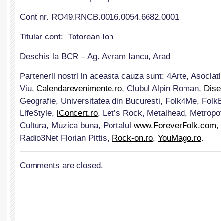
Cont nr. RO49.RNCB.0016.0054.6682.0001
Titular cont: Totorean Ion
Deschis la BCR – Ag. Avram Iancu, Arad
Partenerii nostri in aceasta cauza sunt: 4Arte, Asocia
Viu,
Calendarevenimente.ro
, Clubul Alpin Roman,
Dise
Geografie, Universitatea din Bucuresti, Folk4Me, Folk
LifeStyle,
iConcert.ro
, Let’s Rock, Metalhead, Metropo
Cultura, Muzica buna, Portalul
www.ForeverFolk.com
,
Radio3Net Florian Pittis,
Rock-on.ro
,
YouMago.ro
.
Comments are closed.