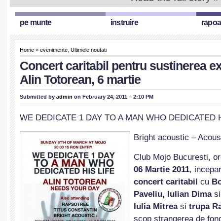
pe munte
instruire
rapoa
Home
»
evenimente
,
Ultimele noutati
Concert caritabil pentru sustinerea ex
Alin Totorean, 6 martie
Submitted by
admin
on February 24, 2011 – 2:10 PM
WE DEDICATE 1 DAY TO A MAN WHO DEDICATED H
Bright acoustic – Acou
Club Mojo Bucuresti, o
06 Martie 2011
, incepa
concert caritabil
cu
Bo
Paveliu, Iulian Dima
si
Iulia Mitrea
si
trupa R
scop strangerea de fond