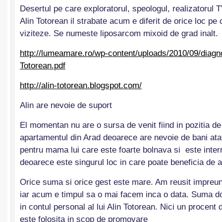
Desertul pe care exploratorul, speologul, realizatorul T
Alin Totorean il strabate acum e diferit de orice loc pe c
viziteze. Se numeste liposarcom mixoid de grad inalt.
http://lumeamare.ro/wp-content/uploads/2010/09/diagno
Totorean.pdf
http://alin-totorean.blogspot.com/
Alin are nevoie de suport
El momentan nu are o sursa de venit fiind in pozitia de
apartamentul din Arad deoarece are nevoie de bani atat
pentru mama lui care este foarte bolnava si este intern
deoarece este singurul loc in care poate beneficia de 
Orice suma si orice gest este mare. Am reusit impreun
iar acum e timpul sa o mai facem inca o data. Suma d
in contul personal al lui Alin Totorean. Nici un procen
este folosita in scop de promovare