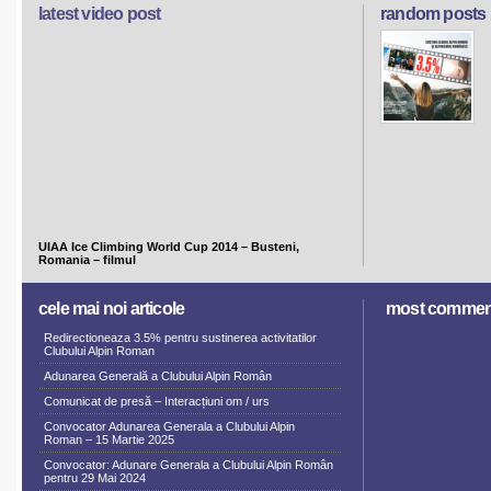
latest video post
random posts
UIAA Ice Climbing World Cup 2014 – Busteni,
Romania – filmul
cele mai noi articole
most commen
Redirectioneaza 3.5% pentru sustinerea activitatilor
Clubului Alpin Roman
Adunarea Generală a Clubului Alpin Român
Comunicat de presă – Interacțiuni om / urs
Convocator Adunarea Generala a Clubului Alpin
Roman – 15 Martie 2025
Convocator: Adunare Generala a Clubului Alpin Român
pentru 29 Mai 2024