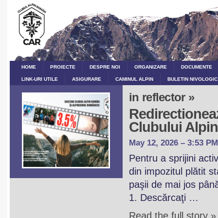
HOME
PROIECTE
DESPRE NOI
ORGANIZARE
DOCUMENTE
LINK-URI UTILE
ASIGURARE
CAMINUL ALPIN
BULETIN NIVOLOGIC
in reflector »
Redirectioneaz
Clubului Alp
May 12, 2026 – 3:53 PM
Pentru a sprijini act
din impozitul plătit 
paşii de mai jos pân
1. Descărcaţi …
Read the full story »