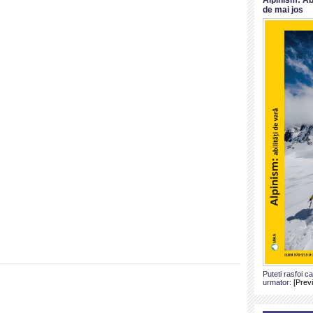
de mai jos
Puteti rasfoi c
urmator:
[Prev