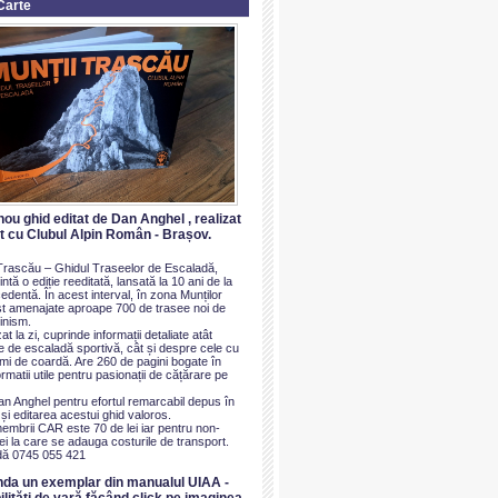
Carte
nou ghid editat de Dan Anghel , realizat
at cu Clubul Alpin Român - Brașov.
i Trascău – Ghidul Traseelor de Escaladă,
ntă o ediție reeditată, lansată la 10 ani de la
dentă. În acest interval, în zona Munților
t amenajate aproape 700 de trasee noi de
inism.
at la zi, cuprinde informații detaliate atât
e de escaladă sportivă, cât și despre cele cu
imi de coardă. Are 260 de pagini bogate în
ormatii utile pentru pasionații de cățărare pe
an Anghel pentru efortul remarcabil depus în
i editarea acestui ghid valoros.
membrii CAR este 70 de lei iar pentru non-
i la care se adauga costurile de transport.
ă 0745 055 421
nda un exemplar din manualul UIAA -
ilităti de vară făcând click pe imaginea