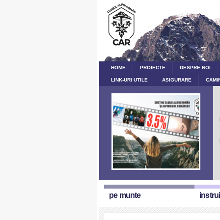
HOME
PROIECTE
DESPRE NOI
LINK-URI UTILE
ASIGURARE
CAMI
pe munte
instru