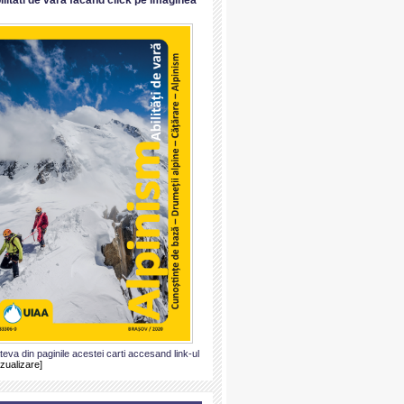
ateva din paginile acestei carti accesand link-ul
izualizare]