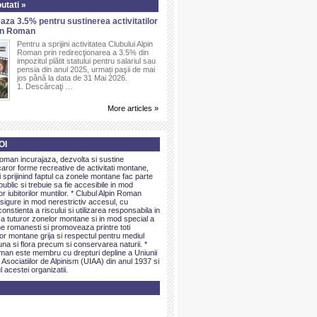
utati »
aza 3.5% pentru sustinerea activitatilor
pin Roman
Pentru a sprijini activitatea Clubului Alpin
Roman prin redirecţionarea a 3.5% din
impozitul plătit statului pentru salariul sau
pensia din anul 2025, urmați paşii de mai
jos până la data de 31 Mai 2026.
1. Descărcaţi …
More articles »
OI
Roman incurajaza, dezvolta si sustine
caror forme recreative de activitati montane,
sprijinind faptul ca zonele montane fac parte
public si trebuie sa fie accesibile in mod
or iubitorilor muntilor. * Clubul Alpin Roman
igure in mod nerestrictiv accesul, cu
onstienta a riscului si utilizarea responsabila in
 a tuturor zonelor montane si in mod special a
e romanesti si promoveaza printre toti
elor montane grija si respectul pentru mediul
una si flora precum si conservarea naturii. *
man este membru cu drepturi depline a Uniunii
 Asociatiilor de Alpinism (UIAA) din anul 1937 si
l acestei organizatii.