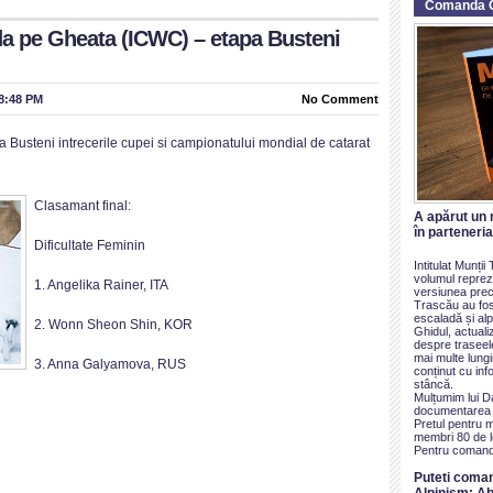
Comanda 
a pe Gheata (ICWC) – etapa Busteni
 8:48 PM
No Comment
a Busteni intrecerile cupei si campionatului mondial de catarat
Clasamant final:
A apărut un 
în parteneri
Dificultate Feminin
Intitulat Munți
volumul reprezi
1. Angelika Rainer, ITA
versiunea prece
Trascău au fos
escaladă și alp
2. Wonn Sheon Shin, KOR
Ghidul, actualiz
despre traseel
mai multe lung
3. Anna Galyamova, RUS
conținut cu inf
stâncă.
Mulțumim lui D
documentarea ș
Pretul pentru 
membri 80 de le
Pentru comand
Puteti coma
Alpinism: Ab