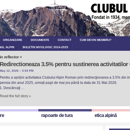
ORGANIZARE
DOCUMENTE
CONTACT
CUM DEVIN MEMBRU?
NUL ALPIN
BULETIN NIVOLOGIC 2024-2025
in reflector »
Redirectioneaza 3.5% pentru sustinerea activitatilo
May 12, 2026 – 3:53 PM
Pentru a sprijini activitatea Clubului Alpin Roman prin redirecţionarea a 3.5% din imp
pensia din anul 2025, urmați paşii de mai jos până la data de 31 Mai 2026.
1. Descărcaţi …
Read the full story »
ire
rapoarte de tura
etica alpină