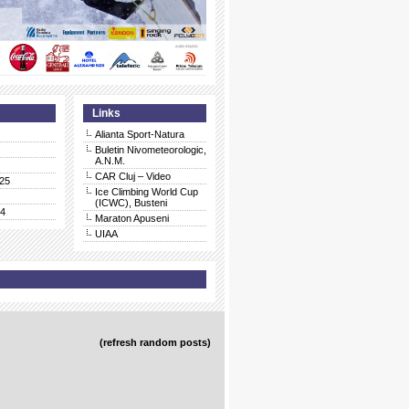
Links
Alianta Sport-Natura
Buletin Nivometeorologic,
A.N.M.
CAR Cluj – Video
25
Ice Climbing World Cup
(ICWC), Busteni
24
Maraton Apuseni
UIAA
(refresh random posts)