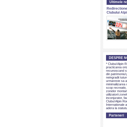
Ultimele no
Redirectione
Clubului Al
DESPRE N
* Clubul Alpin 
practicarea ori
recunoscand si 
din patrimoniul 
neingradit tutur
urmareste sa as
minimaliizarea c
scop recreativ,
zonelor montan
utilizatorii zon
inconjurator, fa
Clubul Alpin Ro
Internationale a
adera la statutu
Parteneri