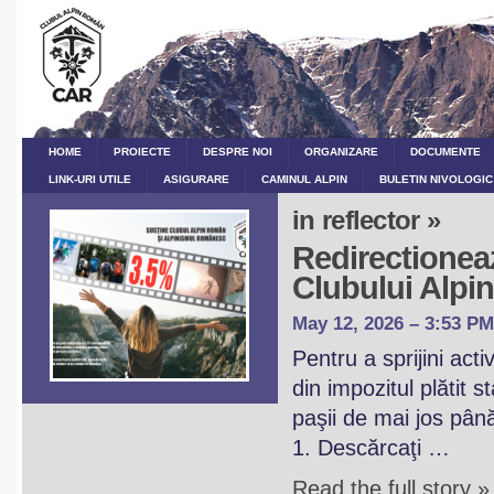
HOME
PROIECTE
DESPRE NOI
ORGANIZARE
DOCUMENTE
LINK-URI UTILE
ASIGURARE
CAMINUL ALPIN
BULETIN NIVOLOGIC
in reflector »
Redirectioneaz
Clubului Alp
May 12, 2026 – 3:53 PM
Pentru a sprijini act
din impozitul plătit 
paşii de mai jos pân
1. Descărcaţi …
Read the full story »