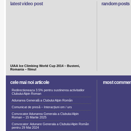
latest video post
random posts
UIAA Ice Climbing World Cup 2014 – Busteni,
Romania – filmul
cele mai noi articole
most commen
Redirectioneaza 3.5% pentru sustinerea activitatilor
Clubului Alpin Roman
Adunarea Generală a Clubului Alpin Român
Comunicat de presă – Interacțiuni om / urs
Convocator Adunarea Generala a Clubului Alpin
Roman – 15 Martie 2025
Convocator: Adunare Generala a Clubului Alpin Român
pentru 29 Mai 2024