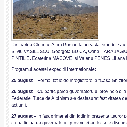
Din partea Clubului Alpin Roman la aceasta expeditie au l
Silviu VASILESCU, Georgeta BUICA, Oana HARABAGIU,
PINTILIE, Ecaterina MACOVEI si Valeriu PENES,Lilian
Programul acestei expeditii internationale:
25 august –
Formalitatile de inregistrare la “Casa Ghizilor”
26 august – C
u participarea guvernatorului provincie si a
Federatiei Turce de Alpinism s-a desfasurat festivitatea d
actiunii.
27 august –
In fata primariei din Igdir in prezenta tuturor p
cu participarea guvernatoruli provinciei au loc alte discurs